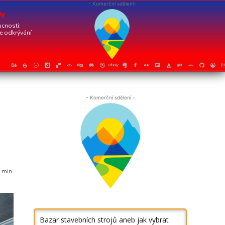
- Komerční sdělení-
dy
cnosti:
je odkrývání
- Komerční sdělení -
3
min.
Bazar stavebních strojů aneb jak vybrat