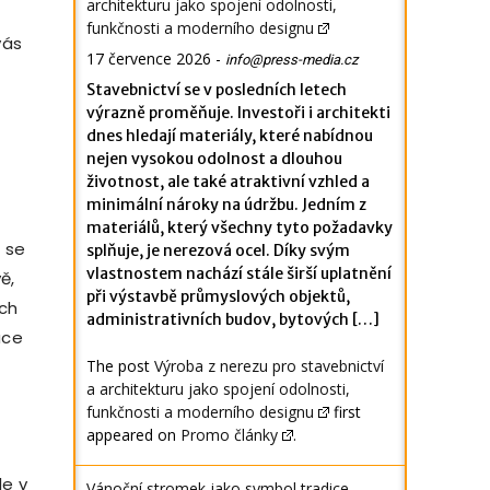
architekturu jako spojení odolnosti,
funkčnosti a moderního designu
vás
17 července 2026
-
info@press-media.cz
Stavebnictví se v posledních letech
výrazně proměňuje. Investoři i architekti
dnes hledají materiály, které nabídnou
nejen vysokou odolnost a dlouhou
životnost, ale také atraktivní vzhled a
minimální nároky na údržbu. Jedním z
materiálů, který všechny tyto požadavky
 se
splňuje, je nerezová ocel. Díky svým
vlastnostem nachází stále širší uplatnění
ě,
při výstavbě průmyslových objektů,
ých
administrativních budov, bytových […]
ace
The post
Výroba z nerezu pro stavebnictví
a architekturu jako spojení odolnosti,
funkčnosti a moderního designu
first
appeared on
Promo články
.
le v
Vánoční stromek jako symbol tradice