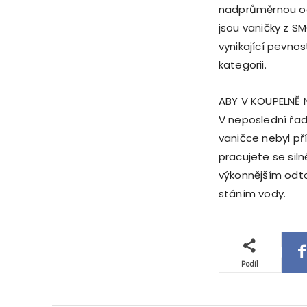
nadprůměrnou od
jsou vaničky z S
vynikající pevnos
kategorii.
ABY V KOUPELNĚ
V neposlední řad
vaničce nebyl př
pracujete se sil
výkonnějším odt
stáním vody.
Podíl