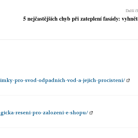
Další č
5 nejčastějších chyb při zateplení fasády: vyhnět
jimky-pro-svod-odpadnich-vod-a-jejich-procisteni/
ogicka-reseni-pro-zalozeni-e-shopu/