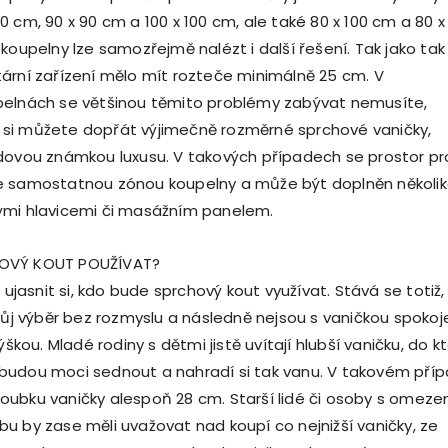
 cm, 90 x 90 cm a 100 x 100 cm, ale také 80 x 100 cm a 80 x
koupelny lze samozřejmě nalézt i další řešení. Tak jako tak
ární zařízení mělo mít rozteče minimálně 25 cm. V
pelnách se většinou těmito problémy zabývat nemusíte,
si můžete dopřát výjimečně rozměrné sprchové vaničky,
dovou známkou luxusu. V takových případech se prostor pr
e samostatnou zónou koupelny a může být doplněn několi
ými hlavicemi či masážním panelem.
OVÝ KOUT POUŽÍVAT?
e ujasnit si, kdo bude sprchový kout využívat. Stává se totiž,
vůj výběr bez rozmyslu a následně nejsou s vaničkou spokoje
ýškou. Mladé rodiny s dětmi jistě uvítají hlubší vaničku, do k
sti budou moci sednout a nahradí si tak vanu. V takovém pří
ubku vaničky alespoň 28 cm. Starší lidé či osoby s omeze
u by zase měli uvažovat nad koupí co nejnižší vaničky, ze