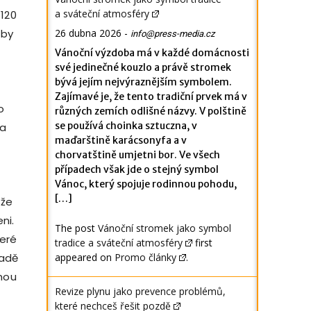
a sváteční atmosféry
 120
 by
26 dubna 2026
-
info@press-media.cz
Vánoční výzdoba má v každé domácnosti
své jedinečné kouzlo a právě stromek
bývá jejím nejvýraznějším symbolem.
Zajímavé je, že tento tradiční prvek má v
o
různých zemích odlišné názvy. V polštině
se používá choinka sztuczna, v
ka
maďarštině karácsonyfa a v
chorvatštině umjetni bor. Ve všech
případech však jde o stejný symbol
Vánoc, který spojuje rodinnou pohodu,
[…]
 že
ni.
The post
Vánoční stromek jako symbol
teré
tradice a sváteční atmosféry
first
padě
appeared on
Promo články
.
nou
Revize plynu jako prevence problémů,
které nechceš řešit pozdě