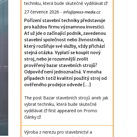
techniku, která bude skutečně vydělávat
27 července 2026
-
info@press-media.cz
Pořízení stavební techniky představuje
pro každou firmu významnou investici.
Ať už jde o začínající podnik, zavedenou
stavební společnost nebo živnostníka,
který rozšiřuje své služby, vždy přichází
stejná otázka. Vyplatí se koupit nový
stroj, nebo je rozumnější zvolit
prověřený bazar stavebních strojů?
Odpověď není jednoznačná. V mnoha
případech totiž kvalitní použitý stroj od
ověřeného prodejce odvede […]
The post
Bazar stavebních strojů aneb jak
vybrat techniku, která bude skutečně
vydělávat
first appeared on
Promo
články
.
Výroba z nerezu pro stavebnictví a