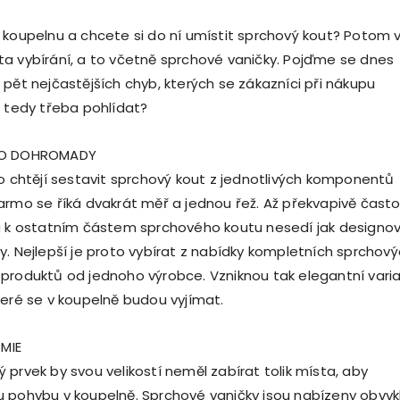
 koupelnu a chcete si do ní umístit sprchový kout? Potom 
a vybírání, a to včetně sprchové vaničky. Pojďme se dnes
 pět nejčastějších chyb, kterých se zákazníci při nákupu
e tedy třeba pohlídat?
NO DOHROMADY
to chtějí sestavit sprchový kout z jednotlivých komponentů
armo se říká dvakrát měř a jednou řež. Až překvapivě často
a k ostatním částem sprchového koutu nesedí jak designov
y. Nejlepší je proto vybírat z nabídky kompletních sprchov
produktů od jednoho výrobce. Vzniknou tak elegantní vari
teré se v koupelně budou vyjímat.
MIE
 prvek by svou velikostí neměl zabírat tolik místa, aby
 pohybu v koupelně. Sprchové vaničky jsou nabízeny obvyk