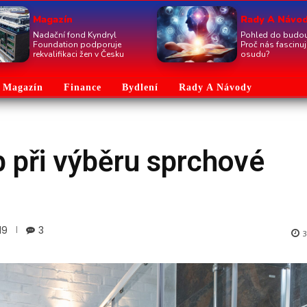
Magazín
Rady A Návo
Nadační fond Kyndryl
Pohled do budou
Foundation podporuje
Proč nás fascinu
rekvalifikaci žen v Česku
osudu?
Magazín
Finance
Bydlení
Rady A Návody
b při výběru sprchové
19
3