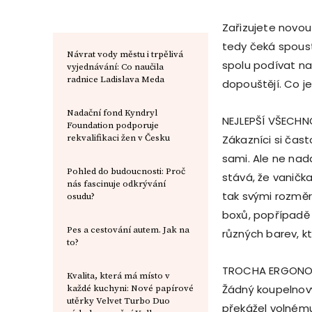
Zařizujete novou
tedy čeká spoust
Návrat vody městu i trpělivá
spolu podívat na
vyjednávání: Co naučila
radnice Ladislava Meda
dopouštějí. Co j
Nadační fond Kyndryl
NEJLEPŠÍ VŠECH
Foundation podporuje
rekvalifikaci žen v Česku
Zákazníci si čas
sami. Ale ne nad
Pohled do budoucnosti: Proč
stává, že vaničk
nás fascinuje odkrývání
tak svými rozměr
osudu?
boxů, popřípadě 
Реs a cestování autem. Jak na
různých barev, k
to?
TROCHA ERGONO
Kvalita, která má místo v
Žádný koupelnový
každé kuchyni: Nové papírové
utěrky Velvet Turbo Duo
překážel volnému