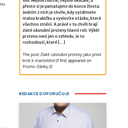
sílu. Nejsou hlučné, nejsou okázalé, a
kou
přesto si je pamatujete do konce života.
Jedním z nich je chvíle, kdy vytáhnete
malou krabičku a vyslovíte otázku, která
všechno změní. A právě v tu chvíli hrají
zlaté zásnubní prsteny hlavní roli. Výběr
prstenu není jen o vzhledu. Je to
rozhodnutí, které […]
The post
Zlaté zásnubní prsteny jako první
krok k manželství
first appeared on
Promo články
.
REDAKCE DOPORUČUJE