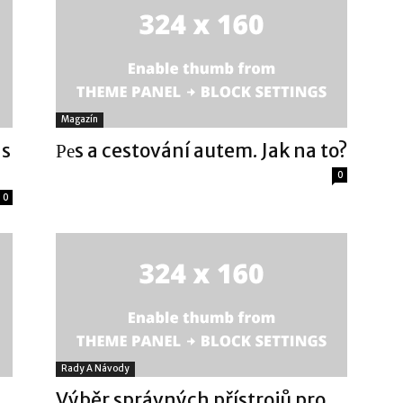
Magazín
ás
Реs a cestování autem. Jak na to?
0
0
Rady A Návody
,
Výběr správných přístrojů pro