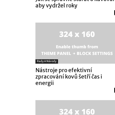
aby vydržel roky
Rady A Návody
Nástroje pro efektivní
zpracování kovů šetří čas i
energii