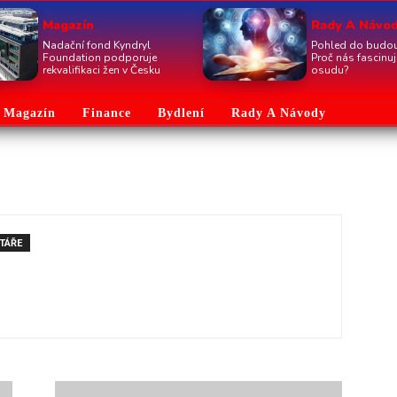
Magazín
Rady A Návo
Nadační fond Kyndryl
Pohled do budou
Foundation podporuje
Proč nás fascinu
rekvalifikaci žen v Česku
osudu?
Magazín
Finance
Bydlení
Rady A Návody
TÁŘE