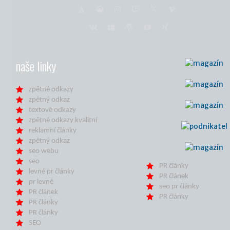
naše linky
zpětné odkazy
zpětný odkaz
textové odkazy
zpětné odkazy kvalitní
reklamní články
zpětný odkaz
seo webu
seo
PR články
levné pr články
PR článek
pr levně
seo pr články
PR článek
PR články
PR články
PR články
SEO