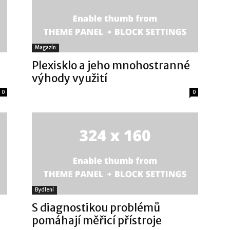
Magazín
Plexisklo a jeho mnohostranné
výhody využití
0
0
Bydlení
S diagnostikou problémů
pomáhají měřicí přístroje