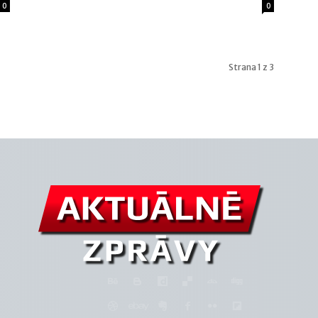
0
0
Strana 1 z 3