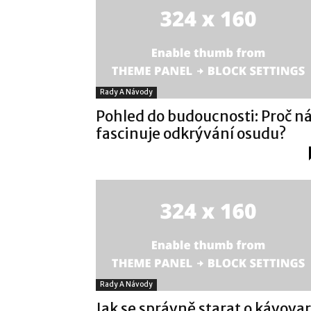
Rady A Návody
Pohled do budoucnosti: Proč n
fascinuje odkrývání osudu?
Rady A Návody
Jak se správně starat o kávovar