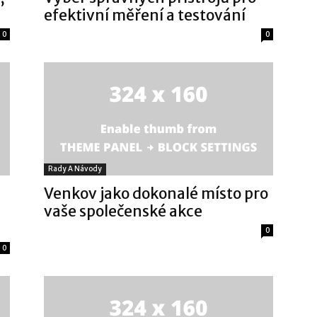
efektivní měření a testování
0
0
Rady A Návody
Venkov jako dokonalé místo pro
vaše společenské akce
0
0