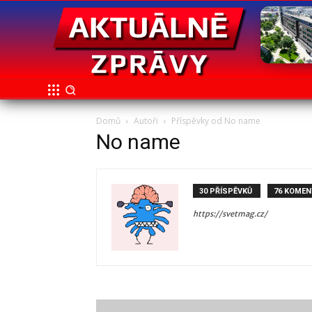
Domů
Autoři
Příspěvky od No name
No name
30 PŘÍSPĚVKŮ
76 KOMEN
https://svetmag.cz/