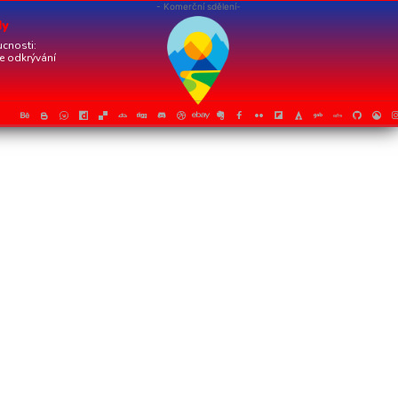
- Komerční sdělení-
dy
cnosti:
je odkrývání