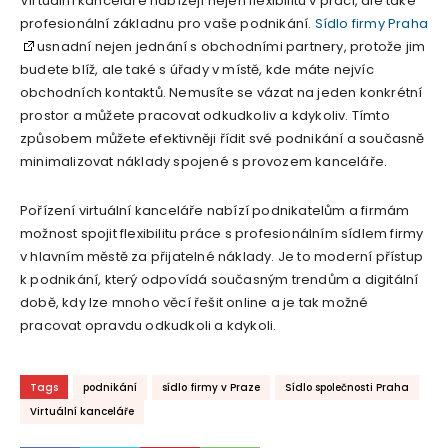
Virtuální kanceláře nabízejí nejen flexibilitu v práci, ale také
profesionální základnu pro vaše podnikání.
Sídlo firmy Praha
usnadní nejen jednání s obchodními partnery, protože jim
budete blíž, ale také s úřady v místě, kde máte nejvíc
obchodních kontaktů. Nemusíte se vázat na jeden konkrétní
prostor a můžete pracovat odkudkoliv a kdykoliv. Tímto
způsobem můžete efektivněji řídit své podnikání a současně
minimalizovat náklady spojené s provozem kanceláře.
Pořízení virtuální kanceláře nabízí podnikatelům a firmám
možnost spojit flexibilitu práce s profesionálním sídlem firmy
v hlavním městě za přijatelné náklady. Je to moderní přístup
k podnikání, který odpovídá současným trendům a digitální
době, kdy lze mnoho věcí řešit online a je tak možné
pracovat opravdu odkudkoli a kdykoli.
Tags
podnikání
sídlo firmy v Praze
Sídlo společnosti Praha
Virtuální kanceláře