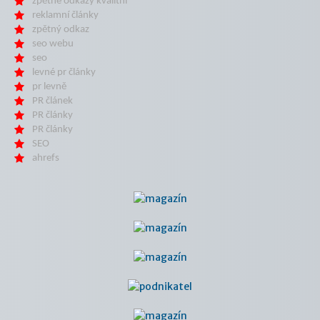
zpětné odkazy kvalitní
reklamní články
zpětný odkaz
seo webu
seo
levné pr články
pr levně
PR článek
PR články
PR články
SEO
ahrefs