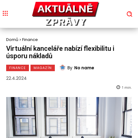
Domů
Finance
Virtuální kanceláře nabízí flexibilitu i
úsporu nákladů
By
No name
FINANCE
MAGAZÍN
22.4.2024
1
min.