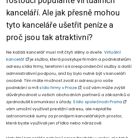
rostoucí popularitě virtuálních
kanceláří. Ale jak přesně mohou
tyto kanceláře ušetřit peníze a
proč jsou tak atraktivní?
Ne každá kancelář musí mít čtyři stěny a dveře.
Virtuální
kancelář
je služba, která poskytuje firmám a podnikatelům
adresu sídla firmy, telefonní a korespondenční služby a další
administrativní podporu, aniž by bylo nutné být v kanceláři
osobně. Tím máte možnost zvolit si adresu pro vaše
podnikání a mít
sídlo firmy v Praze
, což vám může zvýšit
důvěryhodnost u vašich obchodních partnerů a zákazníků a
zjednodušit komunikaci s úřady.
Sídlo společnosti Praha
vám umožní využívat prestižní adresu, ale neplatíte
astronomické sumy za pronájem kancelářských prostor,
které byste využívali jen zřídka nebo nárazově.