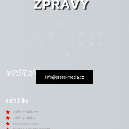
NAPIŠTE NÁM
info@press-media.cz
naše linky
zpětné odkazy
zpětný odkaz
textové odkazy