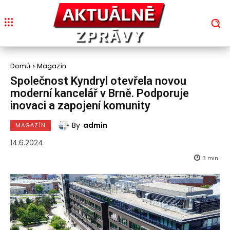
Domů
Magazín
Společnost Kyndryl otevřela novou
moderní kancelář v Brně. Podporuje
inovaci a zapojení komunity
By
admin
MAGAZÍN
14.6.2024
3
min.