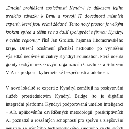
„
Dnešní prohlášení společnosti Kyndryl je důkazem jejího
trvalého závazku k Brnu a rozvoji IT dovedností místních
expertů, které jsou velmi žádané. Tento nový prostor je velkým
krokem vpřed a těším se na další spolupráci s firmou Kyndryl
v celém regionu,“
říká Jan Grolich, hejtman Jihomoravského
kraje. Dnešní oznámení přichází nedlouho po vyhlášení
výsledků nedávné iniciativy Kyndryl Foundation, která udělila
granty českým neziskovým organizacím Czechitas a Sdružení
VIA na podporu kybernetické bezpečnosti a odolnosti.
V nové lokalitě se experti z Kyndryl zaměřují na poskytování
služeb prostřednictvím Kyndryl Bridge (to je digitální
integrační platforma Kyndryl podporovaná umělou inteligencí
– AI), aplikováním osvědčených metodologií, preskriptivních
AI poznatků a rozsáhlých schopností pro správu a zlepšování
neustále se měnícího technologického životního cyklu svých