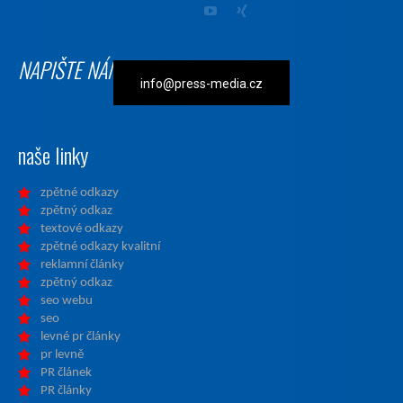
NAPIŠTE NÁM
info@press-media.cz
naše linky
zpětné odkazy
zpětný odkaz
textové odkazy
zpětné odkazy kvalitní
reklamní články
zpětný odkaz
seo webu
seo
levné pr články
pr levně
PR článek
PR články