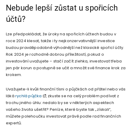
Nebude lepší zůstat u spořicích
účtů?
Lze předpokládat, že úroky na spořicích účtech budou v
roce 2024 klesat, takže i ty nejkonzervativnější investice
budou pravděpodobně výhodnější než klasické spořicí účty.
Rok 2024 je rozhodně dobrou příležitostí, pokud o
investování uvažujete – stačí začít zlehka, investovat třeba
jen pár korun a postupně se učit a množit své finance krok za
krokem.
Uvažujete-li kvůli finanční tísni o půjčkách od přátel nebo vás
láká
rychlá půjčka
, zkuste se na celý problém podívat z
trochu jiného úhlu: nedalo by se v některých aspektech
vašeho života ušetřit? Peníze, které byste tak „získali“,
můžete polehoučku investovat právě podle rad finančních
expertů.