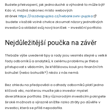
Budete překvapení, jak jednoduché a výhodné to může být!
Kdo ví, možná nakonec místo webových
stránek
https://razdvapujcka.cz/nebankovni-pujcka
budete v každé volné chvilce zkoumat názory jednotlivých
investorů a skládat svůj nový koníček – investiční portfolio.
Nejdůležitější poučka na závěr
Třebaže výše uvedené tipy a rady jsou vesměs stejné u velké
řady odborníků a analytiků, k celému problému je třeba
přistupovat s vědomím, že křišťálovou kouli pro finanční trh
bohužel (nebo bohudík?) nikdo z nás nemá.
Bez ohledu na předpovědi a odhady odborníků platí jedna
klíčová věc, na kterou musíte jako investor myslet:
diverzifikace portfolia. Díky různorodým investicím pokryjete
široké možnosti a výrazně snížíte riziko ztráty po důvěře v
investici, která se příliš nepodařila.