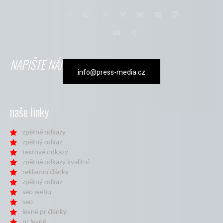
NAPIŠTE NÁM
info@press-media.cz
naše linky
zpětné odkazy
zpětný odkaz
textové odkazy
zpětné odkazy kvalitní
reklamní články
zpětný odkaz
seo webu
seo
levné pr články
pr levně