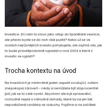
Investice. Zní vám to slovo jako vstup do španělské vesnice,
ale přesto byste se do nich rádi pustili? Nebo už se ve
vodách nejrůznějších investic pohybujete, ale zajímá vás, jak
to bude pravděpodobně vypadat v roce 2024 a které z
investic se vyplatí?
Trocha kontextu na úvod
Na investicích je minimálně jeden aspekt vzrušující, ovšem
znepokojivý zároveň – nikdy si nemůžete být stoprocentně
jistí, jak se to celé vyvrbí. Abychom ale byli spravedliví,
rozhodně nejde o náhodné dohady, které by se jen tak
nepodloženě vznášely ve vzduchu. Pojďme si na začátek