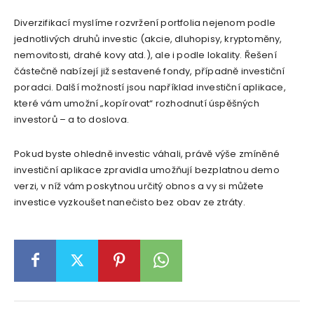
Diverzifikací myslíme rozvržení portfolia nejenom podle
jednotlivých druhů investic (akcie, dluhopisy, kryptoměny,
nemovitosti, drahé kovy atd.), ale i podle lokality. Řešení
částečně nabízejí již sestavené fondy, případně investiční
poradci. Další možností jsou například investiční aplikace,
které vám umožní „kopírovat“ rozhodnutí úspěšných
investorů – a to doslova.
Pokud byste ohledně investic váhali, právě výše zmíněné
investiční aplikace zpravidla umožňují bezplatnou demo
verzi, v níž vám poskytnou určitý obnos a vy si můžete
investice vyzkoušet nanečisto bez obav ze ztráty.