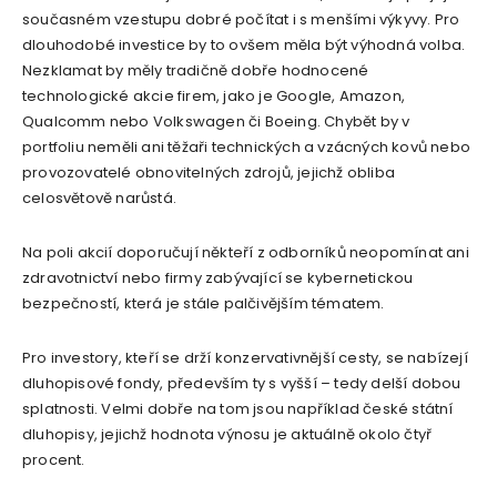
současném vzestupu dobré počítat i s menšími výkyvy. Pro
dlouhodobé investice by to ovšem měla být výhodná volba.
Nezklamat by měly tradičně dobře hodnocené
technologické akcie firem, jako je Google, Amazon,
Qualcomm nebo Volkswagen či Boeing. Chybět by v
portfoliu neměli ani těžaři technických a vzácných kovů nebo
provozovatelé obnovitelných zdrojů, jejichž obliba
celosvětově narůstá.
Na poli akcií doporučují někteří z odborníků neopomínat ani
zdravotnictví nebo firmy zabývající se kybernetickou
bezpečností, která je stále palčivějším tématem.
Pro investory, kteří se drží konzervativnější cesty, se nabízejí
dluhopisové fondy, především ty s vyšší – tedy delší dobou
splatnosti. Velmi dobře na tom jsou například české státní
dluhopisy, jejichž hodnota výnosu je aktuálně okolo čtyř
procent.