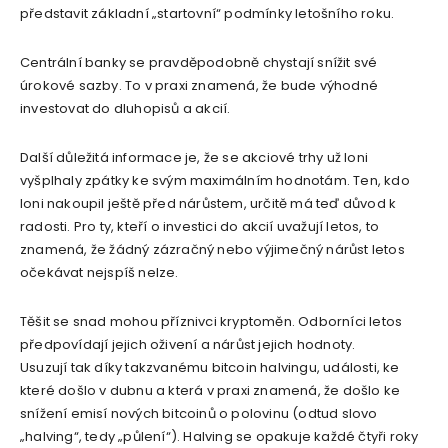
představit základní „startovní“ podmínky letošního roku.
Centrální banky se pravděpodobně chystají snížit své
úrokové sazby. To v praxi znamená, že bude výhodné
investovat do dluhopisů a akcií.
Další důležitá informace je, že se akciové trhy už loni
vyšplhaly zpátky ke svým maximálním hodnotám. Ten, kdo
loni nakoupil ještě před nárůstem, určitě má teď důvod k
radosti. Pro ty, kteří o investici do akcií uvažují letos, to
znamená, že žádný zázračný nebo výjimečný nárůst letos
očekávat nejspíš nelze.
Těšit se snad mohou příznivci kryptoměn. Odborníci letos
předpovídají jejich oživení a nárůst jejich hodnoty.
Usuzují tak díky takzvanému bitcoin halvingu, události, ke
které došlo v dubnu a která v praxi znamená, že došlo ke
snížení emisí nových bitcoinů o polovinu (odtud slovo
„halving“, tedy „půlení“). Halving se opakuje každé čtyři roky