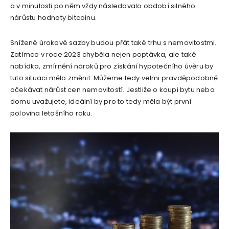
a v minulosti po něm vždy následovalo období silného
nárůstu hodnoty bitcoinu.
Snížené úrokové sazby budou přát také trhu s nemovitostmi.
Zatímco v roce 2023 chyběla nejen poptávka, ale také
nabídka, zmírnění nároků pro získání hypotečního úvěru by
tuto situaci mělo změnit. Můžeme tedy velmi pravděpodobně
očekávat nárůst cen nemovitostí. Jestliže o koupi bytu nebo
domu uvažujete, ideální by pro to tedy měla být první
polovina letošního roku.