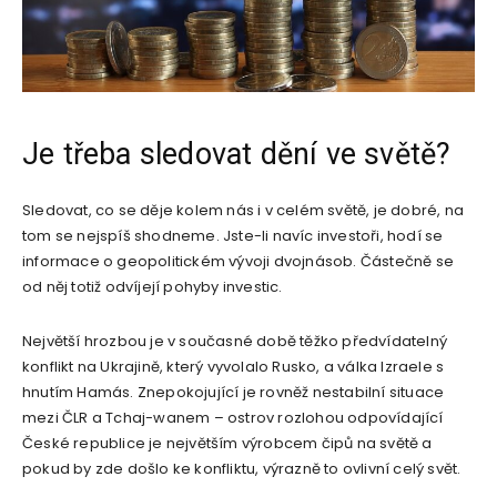
Je třeba sledovat dění ve světě?
Sledovat, co se děje kolem nás i v celém světě, je dobré, na
tom se nejspíš shodneme. Jste-li navíc investoři, hodí se
informace o geopolitickém vývoji dvojnásob. Částečně se
od něj totiž odvíjejí pohyby investic.
Největší hrozbou je v současné době těžko předvídatelný
konflikt na Ukrajině, který vyvolalo Rusko, a válka Izraele s
hnutím Hamás. Znepokojující je rovněž nestabilní situace
mezi ČLR a Tchaj-wanem – ostrov rozlohou odpovídající
České republice je největším výrobcem čipů na světě a
pokud by zde došlo ke konfliktu, výrazně to ovlivní celý svět.