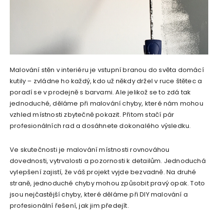
Malování stěn v interiéru je vstupní branou do světa domácí
kutily – zvládne ho každý, kdo už někdy držel v ruce štětec a
poradí se v prodejně s barvami. Ale jelikož se to zdá tak
jednoduché, děláme při malování chyby, které nám mohou
vzhled místnosti zbytečně pokazit. Přitom stačí pár
profesionálních rad a dosáhnete dokonalého výsledku.
Ve skutečnosti je malování místnosti rovnováhou
dovednosti, vytrvalosti a pozornosti k detailům. Jednoduchá
vylepšení zajistí, že váš projekt vyjde bezvadně. Na druhé
straně, jednoduché chyby mohou způsobit pravý opak. Toto
jsou nejčastější chyby, které děláme při DIY malování a
profesionální řešení, jak jim předejít.