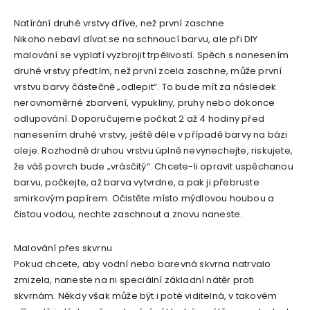
Natírání druhé vrstvy dříve, než první zaschne
Nikoho nebaví dívat se na schnoucí barvu, ale při DIY
malování se vyplatí vyzbrojit trpělivostí. Spěch s nanesením
druhé vrstvy předtím, než první zcela zaschne, může první
vrstvu barvy částečně „odlepit“. To bude mít za následek
nerovnoměrné zbarvení, vypukliny, pruhy nebo dokonce
odlupování. Doporučujeme počkat 2 až 4 hodiny před
nanesením druhé vrstvy, ještě déle v případě barvy na bázi
oleje. Rozhodně druhou vrstvu úplně nevynechejte, riskujete,
že váš povrch bude „vrásčitý“. Chcete-li opravit uspěchanou
barvu, počkejte, až barva vytvrdne, a pak ji přebruste
smirkovým papírem. Očistěte místo mýdlovou houbou a
čistou vodou, nechte zaschnout a znovu naneste.
Malování přes skvrnu
Pokud chcete, aby vodní nebo barevná skvrna natrvalo
zmizela, naneste na ni speciální základní nátěr proti
skvrnám. Někdy však může být i poté viditelná, v takovém