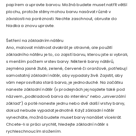
papírem a upravte barvou. Možná budete muset natřít větší
plochu, protože stěny mohou barvu nasávat různě v
závislosti na poréznosti. Nechte zaschnout, obruste do
hladka a znovu upravte.
Šetření na základním nátěru
Ano, malovat místnost dvakrát je otravné, ale použití
základního nátěru je to, co zajistí barvu, kterou jste si vybrali,
s menším počtem vrstev barvy. Některé barvy nátěrů,
zejména jasné žluté, zelené, červené či oranžové, potřebují
samostatný základní nátěr, aby vypadaly živě. Zajistit, aby
vám neprosvítala stará barva, je jednoduché. Na začátku
naneste základní nátěr (v prodejnách jej najdete také pod
názvem „podkladová barva do interiéru“ nebo „univerzální
základ“) a poté naneste jednu nebo dvě další vrstvy barvy,
dokud nebude vypadat jednotně. Když základní nátěr
vynecháte, možná budete muset barvy nanášet vícekrát.
Chcete-li si práci urychlit, hledejte základní nátěr s
rychleschnoucím složením.