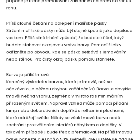
případě je třeba přemalování základním nátěrem od rohu k
rohu.
Příliš dlouhé čekání na odlepení malířské pásky
Stržení malířské pásky může být stejně špatné jako depilace
voskem. Příliš silné trhání způsobí, že budete křičet, když
budete stahovat okrajovou vrstvu barvy. Pomocí žiletky
odřízněte po obvodu, kde se páska setkává s lemováním
nebo stěnou. Pro čistý okraj pásku pomalu stáhněte.
Barva je příliš tmavá
Konečný výsledek s barvou, která je tmavší, než se
očekávalo, je běžnou chybou začátečníků. Barva je obvykle
tmavší než na vzorku, zejména v místnosti s minimálním
přirozeným světlem. Napravit vzhled může pomoci přidání
lamp nebo dekorativních doplňků s reflexními plochami,
které odrážejí světlo. Někdy se však tmavá barva nedá
zachránit prosvětlením interiérů nábytkem a doplňky. V
takovém případě ji bude třeba přemalovat. Na příliš tmavou
barvu naneste alespoň o 50% světlejší, ale ujistěte se, zda se