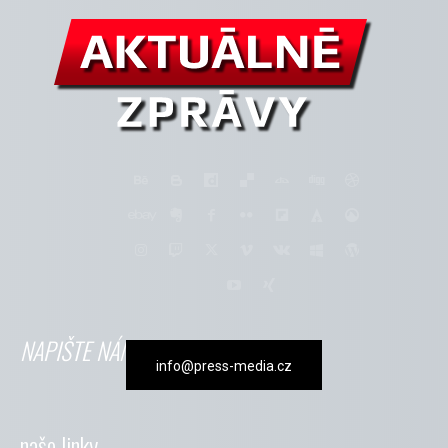
NAPIŠTE NÁM
info@press-media.cz
naše linky