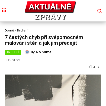
Domů
Bydlení
7 častých chyb při svépomocném
malování stěn a jak jim předejít
By
No name
BYDLENÍ
30.9.2022
4
min.