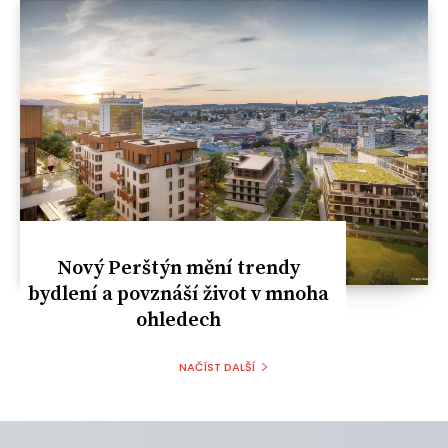
Nový Perštýn mění trendy
bydlení a povznáší život v mnoha
ohledech
NAČÍST DALŠÍ