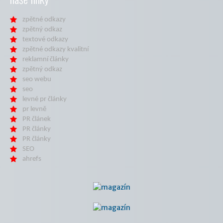
zpětné odkazy
zpětný odkaz
textové odkazy
zpětné odkazy kvalitní
reklamní články
zpětný odkaz
seo webu
seo
levné pr články
pr levně
PR článek
PR články
PR články
SEO
ahrefs