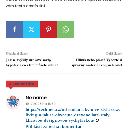
vám tento odstín líbí.
Předchozí článek
Další článek
Jak se zvýšily úrokové sazby
Hliník nebo plast? Vyberte si
hypoték a co s tím můžete udělat
správný materiál vnějších rolet
3 komentáře
No name
19.12.2023 Na 18:50
https://tech-net.cz/od-stolku-k-bytu-ve-stylu-cozy-
living-a-jak-se-obycejne-drevene-late-staly-
klicovou-designovou-vychytavkou/
Přihlásit zanechat komentář