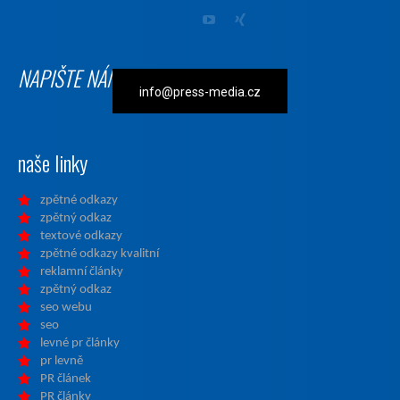
NAPIŠTE NÁM
info@press-media.cz
naše linky
zpětné odkazy
zpětný odkaz
textové odkazy
zpětné odkazy kvalitní
reklamní články
zpětný odkaz
seo webu
seo
levné pr články
pr levně
PR článek
PR články