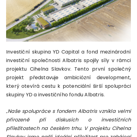
Investiční skupina YD Capital a fond mezinárodní
investiční společnosti Albatris spojily síly v rámci
projektu Cihelna Slavkov. Tento první společný
projekt představuje ambiciózní development,
který otevírá cestu k potenciální širší spolupráci
skupiny YD a investičního fondu Albatris.
Naše spolupráce s fondem Albatris vznikla velmi
„
přirozeně při diskusích o investičních
příležitostech na českém trhu. V projektu Cihelna
Slavkov jsme našli ideální příležitost pro zahájení