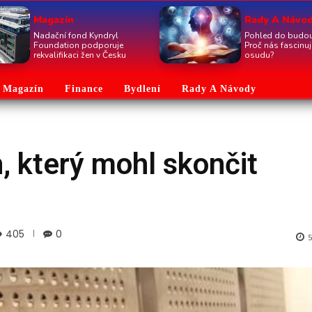
Magazín
Rady A Návo
Nadační fond Kyndryl
Pohled do budou
Foundation podporuje
Proč nás fascinu
rekvalifikaci žen v Česku
osudu?
Magazín
Finance
Bydlení
Rady A Návody
, který mohl skončit
405
0