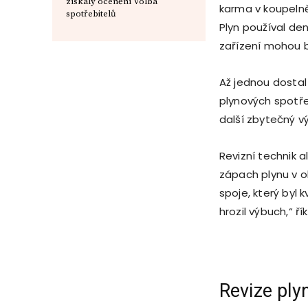
získaly ocenění Volba
karma v koupelně,
spotřebitelů
Plyn používal de
zařízení mohou 
Až jednou dostal
plynových spotřeb
další zbytečný vý
Revizní technik 
zápach plynu v ok
spoje, který byl 
hrozil výbuch,“ ří
Revize ply