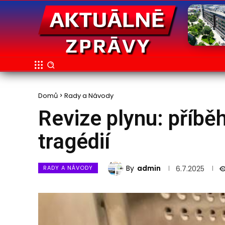
Domů
Rady a Návody
Revize plynu: příběh
tragédií
By
admin
RADY A NÁVODY
6.7.2025