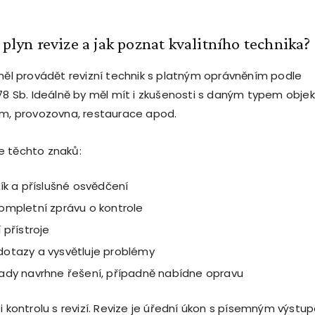
 plyn revize a jak poznat kvalitního technika?
ěl provádět revizní technik s platným oprávněním podle
978 Sb. Ideálně by měl mít i zkušenosti s daným typem obje
ům, provozovna, restaurace apod.
e těchto znaků:
ík a příslušné osvědčení
ompletní zprávu o kontrole
 přístroje
otazy a vysvětluje problémy
ady navrhne řešení, případně nabídne opravu
i kontrolu s revizí. Revize je úřední úkon s písemným výstu