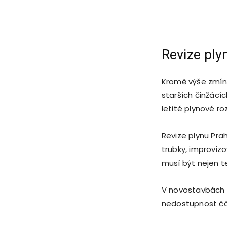
Revize ply
Kromě výše zmín
starších činžác
letité plynové ro
Revize plynu Pra
trubky, improviz
musí být nejen te
V novostavbách si
nedostupnost čás