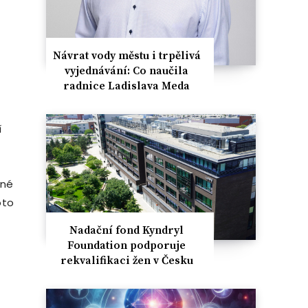
Návrat vody městu i trpělivá
vyjednávání: Co naučila
radnice Ladislava Meda
í
ené
oto
Nadační fond Kyndryl
Foundation podporuje
rekvalifikaci žen v Česku