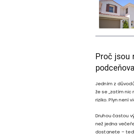
Proč jsou 
podceňov
Jedním z důvodů, 
že se „zatím nic 
riziko. Plyn není 
Druhou častou vý
než jedna večeře
dostanete – tedy 