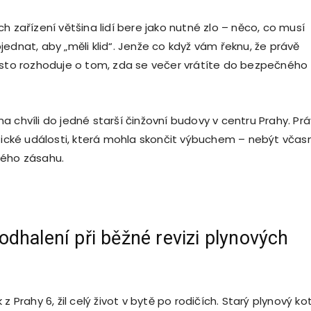
h zařízení většina lidí bere jako nutné zlo – něco, co musí
ednat, aby „měli klid“. Jenže co když vám řeknu, že právě
to rozhoduje o tom, zda se večer vrátíte do bezpečného
a chvíli do jedné starší činžovní budovy v centru Prahy. Pr
itické události, která mohla skončit výbuchem – nebýt včas
vého zásahu.
dhalení při běžné revizi plynových
z Prahy 6, žil celý život v bytě po rodičích. Starý plynový kot