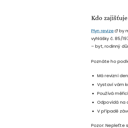
Kdo zajišťuje
Plyn revize
by m
vyhlášky č. 85/1
– byt, rodinný d
Poznáte ho podl
Má revizní den
Vystaví vám k
Používá měřicí
Odpovídá na d
V případě záv
Pozor: Nepleťte s