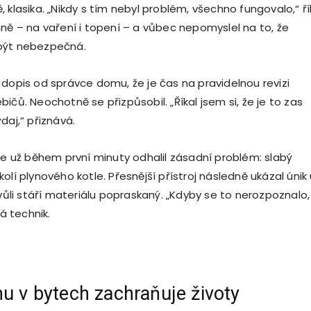
 klasika. „Nikdy s tím nebyl problém, všechno fungovalo,“ ří
nně – na vaření i topení – a vůbec nepomyslel na to, že
být nebezpečná.
 dopis od správce domu, že je čas na pravidelnou revizi
ičů. Neochotně se přizpůsobil. „Říkal jsem si, že je to zas
daj,“ přiznává.
ale už během první minuty odhalil zásadní problém: slabý
olí plynového kotle. Přesnější přístroj následně ukázal únik
kvůli stáří materiálu popraskaný. „Kdyby se to nerozpoznalo,
ká technik.
nu v bytech zachraňuje životy