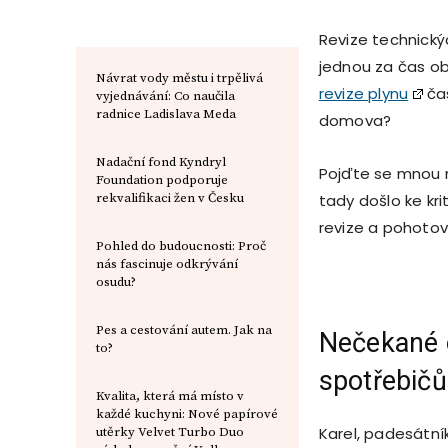
Revize technickýc
jednou za čas obj
Návrat vody městu i trpělivá
revize plynu
čas
vyjednávání: Co naučila
radnice Ladislava Meda
domova?
Nadační fond Kyndryl
Pojďte se mnou n
Foundation podporuje
rekvalifikaci žen v Česku
tady došlo ke kr
revize a pohoto
Pohled do budoucnosti: Proč
nás fascinuje odkrývání
osudu?
Реs a cestování autem. Jak na
Nečekané o
to?
spotřebičů
Kvalita, která má místo v
každé kuchyni: Nové papírové
Karel, padesátník 
utěrky Velvet Turbo Duo