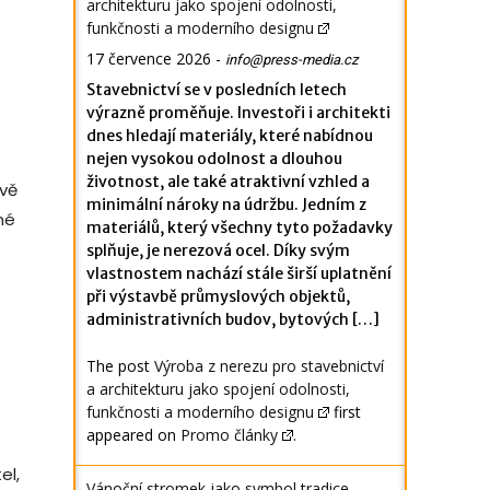
architekturu jako spojení odolnosti,
funkčnosti a moderního designu
17 července 2026
-
info@press-media.cz
Stavebnictví se v posledních letech
výrazně proměňuje. Investoři i architekti
dnes hledají materiály, které nabídnou
nejen vysokou odolnost a dlouhou
životnost, ale také atraktivní vzhled a
ávě
minimální nároky na údržbu. Jedním z
né
materiálů, který všechny tyto požadavky
splňuje, je nerezová ocel. Díky svým
vlastnostem nachází stále širší uplatnění
při výstavbě průmyslových objektů,
administrativních budov, bytových […]
The post
Výroba z nerezu pro stavebnictví
a architekturu jako spojení odolnosti,
funkčnosti a moderního designu
first
appeared on
Promo články
.
el,
Vánoční stromek jako symbol tradice