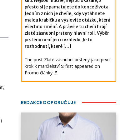
sílu. Nejsou hlučné, nejsou okázalé, a
přesto si je pamatujete do konce života.
Jedním z nich je chvíle, kdy vytáhnete
malou krabičku a vyslovíte otázku, která
všechno změní. A právě v tu chvíli hrají
zlaté zásnubní prsteny hlavní roli. Výběr
prstenu není jen o vzhledu. Je to
rozhodnutí, které […]
The post
Zlaté zásnubní prsteny jako první
krok k manželství
first appeared on
Promo články
.
t,
REDAKCE DOPORUČUJE
í