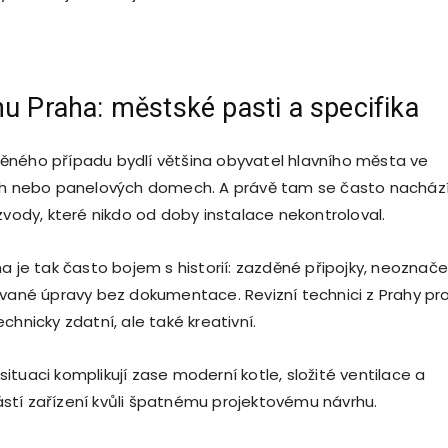
nu Praha: městské pasti a specifika
ěného případu bydlí většina obyvatel hlavního města ve
ích nebo panelových domech. A právě tam se často nacház
zvody, které nikdo od doby instalace nekontroloval.
ha je tak často bojem s historií: zazděné připojky, neoznač
ované úpravy bez dokumentace. Revizní technici z Prahy pr
chnicky zdatní, ale také kreativní.
tuaci komplikují zase moderní kotle, složité ventilace a
tí zařízení kvůli špatnému projektovému návrhu.