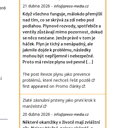
21 dubna 2026
-
info@press-media.cz
eré
Když všechno funguje, málokdo přemýšlí
nad tím, co se skrývá za zdí nebo pod
podlahou. Plynové rozvody, spotřebiče a
ventily zůstávají mimo pozornost, dokud
se něco nestane. Jenže právě v tom je
háček. Plyn je tichý a nenápadný, ale
jakmile dojde k problému, následky
mohou být nepříjemné i nebezpečné.
Proto má revize plynu své pevné […]
The post
Revize plynu jako prevence
í
problémů, které nechceš řešit pozdě
first appeared on
Promo články
.
Zlaté zásnubní prsteny jako první krok k
manželství
20 dubna 2026
-
info@press-media.cz
Některé okamžiky v životě mají zvláštní