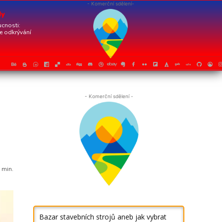
- Komerční sdělení-
dy
cnosti:
je odkrývání
- Komerční sdělení -
5
min.
Bazar stavebních strojů aneb jak vybrat