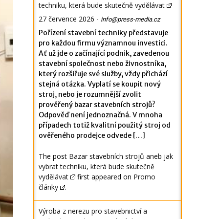
techniku, která bude skutečně vydělávat
27 července 2026
-
info@press-media.cz
Pořízení stavební techniky představuje
pro každou firmu významnou investici.
Ať už jde o začínající podnik, zavedenou
stavební společnost nebo živnostníka,
který rozšiřuje své služby, vždy přichází
stejná otázka. Vyplatí se koupit nový
stroj, nebo je rozumnější zvolit
prověřený bazar stavebních strojů?
Odpověď není jednoznačná. V mnoha
případech totiž kvalitní použitý stroj od
ověřeného prodejce odvede […]
The post
Bazar stavebních strojů aneb jak
vybrat techniku, která bude skutečně
vydělávat
first appeared on
Promo
články
.
Výroba z nerezu pro stavebnictví a