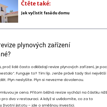
Čtěte také:
Jak vyčistit fasádu domu
revize plynových zařízení
ané?
proč lidé často odkládají revize plynových zařízení, je poci
nestalo“. Funguje to? Tím líp. Jenže právě tady tkví největší
vidět. Plyn neslyšíte. Plyn si nevezme dovolenou.
mluvou je cena. Přitom běžná revize vychází na částku nižš
 pro dva v restauraci. A když si uvědomíte, co za to
životní jistotu – jde o směšnou investici.