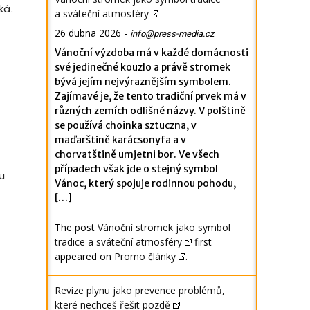
ká.
a sváteční atmosféry
26 dubna 2026
-
info@press-media.cz
Vánoční výzdoba má v každé domácnosti
své jedinečné kouzlo a právě stromek
bývá jejím nejvýraznějším symbolem.
Zajímavé je, že tento tradiční prvek má v
různých zemích odlišné názvy. V polštině
se používá choinka sztuczna, v
maďarštině karácsonyfa a v
chorvatštině umjetni bor. Ve všech
případech však jde o stejný symbol
 u
Vánoc, který spojuje rodinnou pohodu,
[…]
The post
Vánoční stromek jako symbol
tradice a sváteční atmosféry
first
appeared on
Promo články
.
Revize plynu jako prevence problémů,
které nechceš řešit pozdě