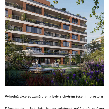
Výhodná akce se zaměřuje na byty s chytrým řešením prostoru
Představte si byt, kde jedna místnost může být dvěma