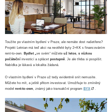
Toužíte po vlastním bydlení v Praze, ale nemáte dost našetřeno?
Projekt Letnian má teď akci na neotřelé byty 2+KK s financováním
rent-to-own.
Bydlet „
ve svém“ můžete
už letos
,
s nízkou
počáteční
investicí a splácet
postupně
. Je ale třeba si pospíšit.
Nabídka je lákavá a lokalita žádaná.
O vlastním bydlení v Praze už tedy evidentně snít nemusíte.
Můžete ho mít, a ještě přitom investovat. Umožňuje to zmíněný
model
rent-to-own
, známý jako transakční program
BYX
.