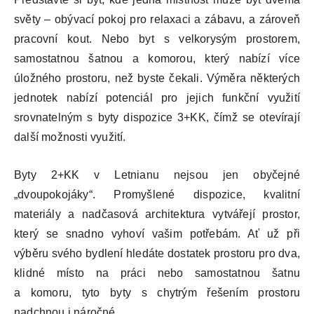
světy – obývací pokoj pro relaxaci a zábavu, a zároveň
pracovní kout. Nebo byt s velkorysým prostorem,
samostatnou šatnou a komorou, který nabízí více
úložného prostoru, než byste čekali. Výměra některých
jednotek nabízí potenciál pro jejich funkční využití
srovnatelným s byty dispozice 3+KK, čímž se otevírají
další možnosti využití.
Byty 2+KK v Letnianu nejsou jen obyčejné
„dvoupokojáky“. Promyšlené dispozice, kvalitní
materiály a nadčasová architektura vytvářejí prostor,
který se snadno vyhoví vašim potřebám. Ať už při
výběru svého bydlení hledáte dostatek prostoru pro dva,
klidné místo na práci nebo samostatnou šatnu
a komoru, tyto byty s chytrým řešením prostoru
nadchnou i náročné.