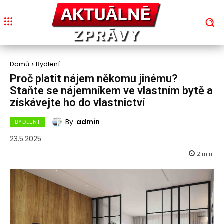
Domů
Bydlení
Proč platit nájem někomu jinému?
Staňte se nájemníkem ve vlastním bytě a
získávejte ho do vlastnictví
By
admin
BYDLENÍ
23.5.2025
2
min.