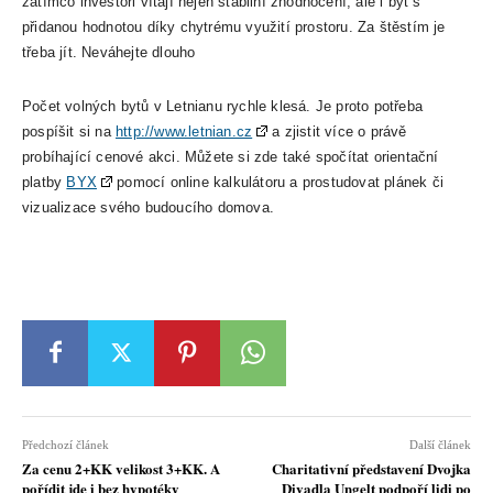
zatímco investoři vítají nejen stabilní zhodnocení, ale i byt s
přidanou hodnotou díky chytrému využití prostoru. Za štěstím je
třeba jít. Neváhejte dlouho
Počet volných bytů v Letnianu rychle klesá. Je proto potřeba
pospíšit si na
http://www.letnian.cz
a zjistit více o právě
probíhající cenové akci. Můžete si zde také spočítat orientační
platby
BYX
pomocí online kalkulátoru a prostudovat plánek či
vizualizace svého budoucího domova.
Předchozí článek
Další článek
Za cenu 2+KK velikost 3+KK. A
Charitativní představení Dvojka
pořídit jde i bez hypotéky
Divadla Ungelt podpoří lidi po