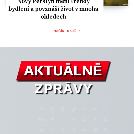
Nový Perštýn mění trendy
bydlení a povznáší život v mnoha
ohledech
NAČÍST DALŠÍ