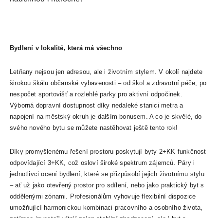
Bydlení v lokalitě, která má všechno
Letňany nejsou jen adresou, ale i životním stylem. V okolí najdete
širokou škálu občanské vybavenosti – od škol a zdravotní péče, po
nespočet sportovišť a rozlehlé parky pro aktivní odpočinek.
Výborná dopravní dostupnost díky nedaleké stanici metra a
napojení na městský okruh je dalším bonusem. A co je skvělé, do
svého nového bytu se můžete nastěhovat ještě tento rok!
Díky promyšlenému řešení prostoru poskytují byty 2+KK funkčnost
odpovídající 3+KK, což osloví široké spektrum zájemců. Páry i
jednotlivci ocení bydlení, které se přizpůsobí jejich životnímu stylu
– ať už jako otevřený prostor pro sdílení, nebo jako praktický byt s
oddělenými zónami. Profesionálům vyhovuje flexibilní dispozice
umožňující harmonickou kombinaci pracovního a osobního života,