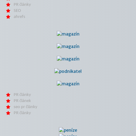
PR články
SEO
ahrefs
PR články
PR článek
seo pr články
PR články