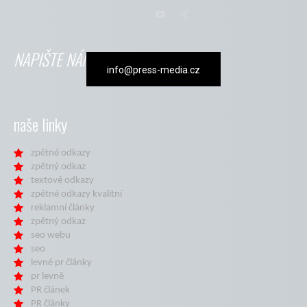
NAPIŠTE NÁM
info@press-media.cz
naše linky
zpětné odkazy
zpětný odkaz
textové odkazy
zpětné odkazy kvalitní
reklamní články
zpětný odkaz
seo webu
seo
levné pr články
pr levně
PR článek
PR články