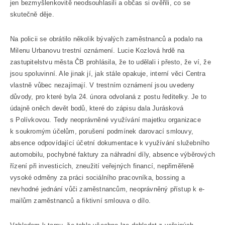
jen bezmyšlenkovitě neodsouhlasili a občas si ověřili, co se
skutečně děje.
Na policii se obrátilo několik bývalých zaměstnanců a podalo na
Milenu Urbanovu trestní oznámení. Lucie Kozlová hrdě na
zastupitelstvu města ČB prohlásila, že to udělali i přesto, že ví, že
jsou spoluvinní. Ale jinak jí, jak stále opakuje, interní věci Centra
vlastně vůbec nezajímají. V trestním oznámení jsou uvedeny
důvody, pro které byla 24. února odvolaná z postu ředitelky. Je to
údajně oněch devět bodů, které do zápisu dala Jurásková
s Polívkovou. Tedy neoprávněné využívání majetku organizace
k soukromým účelům, porušení podmínek darovací smlouvy,
absence odpovídající účetní dokumentace k využívání služebního
automobilu, pochybné faktury za náhradní díly, absence výběrových
řízení při investicích, zneužití veřejných financí, nepřiměřeně
vysoké odměny za práci sociálního pracovníka, bossing a
nevhodné jednání vůči zaměstnancům, neoprávněný přístup k e-
mailům zaměstnanců a fiktivní smlouva o dílo.