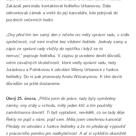
Zakázali personálu kontaktovat ředitelku Urbanovou. Dále
odmontovali zámek a vnikli do její kanceláře, kde pobývali do
pozdních večerních hodin.
„
Ony před tím ten samý den z ničeho nic měly správní radu, v sídle
společnosti, což není možné bez vědomí ředitele. Jednaly samy a
zápis ze správní rady vložily do rejstříku i když se to
nemusí,“
popisuje ředitelka. V zápisu je uvedeno devět důvodů,
velmi závažných skutečností, které vedly správní radu, tedy
Juráskovu a Polínkovou k odvolání Mileny Urbanové z funkce
ředitelky. Do ní pak jmenovaly Anetu Witzanyovou. K těm devíti
důvodům se ještě dostaneme.
Úterý 25. února
.
„Přišla jsem do práce, tady byly vyměněny
zámky, ony stály u vchodu, měly jeden klíč a tím pouštěly
zaměstnance dovnitř. Ti byli vyplašení, nevěděli, co se tady děje.
Řekly mi pojď s námi, pojď sem. Měla jsem otevřenou kancelář.
Předaly mi odvolání z funkce ředitelky a že mi předávají výpověď
z pracovního poměru pro nadbytečnost. A ať si vyklidím okamžitě