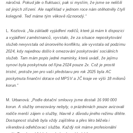
náročná. Pokud jde o fluktuaci, pak si myslím, že jsme se nelišili
od jiných zřízení. Ale například v jednom roce nám otěhotněly čtyři
kolegyně. Teď máme tým věkově různorodý.“
L. Kozlová:
„Na základě vyjádření rodičů, které já mám k dispozici
a vyjádření zaměstnanců, vyvstalo, že za situace neposkytování
služeb nevyvstala od únorového konfliktu, ale vyvstala od podzimu
2024, kdy najednou došlo k omezování poskytování sociálních
služeb. Tam mám popis jedné maminky, která uvádí, že jejímu
synovi byla poskytnuta od října 2024 pouze 2x. Což je prostě
tristní, protože jen pro vaši představu pro rok 2025 byla AC
poskytnuta finanční dotace od MPSV a JČ kraje ve výši 18 milionů
korun.“
M. Urbanová:
„Podle dotační smlouvy jsme dostali 16 990 000
korun. A služby omezovány nebyly, o prázdninách pouze avizovali
rodiče menší zájem o služby, hlavně z důvodu jiného režimu dítěte.
Dostupnost služeb byla vždy zajištěna a přes léto běžela i
víkendová odlehčovací služba. Každý rok máme profesionální