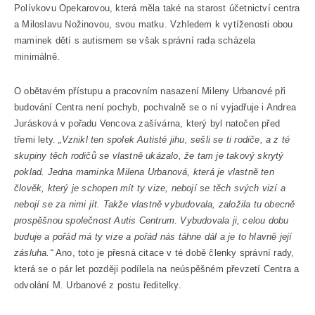
Polívkovu Opekarovou, která měla také na starost účetnictví centra
a Miloslavu Nožinovou, svou matku. Vzhledem k vytíženosti obou
maminek dětí s autismem se však správní rada scházela
minimálně.
O obětavém přístupu a pracovním nasazení Mileny Urbanové při
budování Centra není pochyb, pochvalně se o ní vyjadřuje i Andrea
Jurásková v pořadu Vencova zašívárna, který byl natočen před
třemi lety.
„Vznikl ten spolek Autisté jihu, sešli se ti rodiče, a z té
skupiny těch rodičů se vlastně ukázalo, že tam je takový skrytý
poklad. Jedna maminka Milena Urbanová, která je vlastně ten
člověk, který je schopen mít ty vize, nebojí se těch svých vizí a
nebojí se za nimi jít. Takže vlastně vybudovala, založila tu obecně
prospěšnou společnost Autis Centrum. Vybudovala ji, celou dobu
buduje a pořád má ty vize a pořád nás táhne dál a je to hlavně její
zásluha.“
Ano, toto je přesná citace v té době členky správní rady,
která se o pár let později podílela na neúspěšném převzetí Centra a
odvolání M. Urbanové z postu ředitelky.