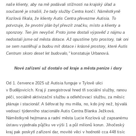
naše klienty, aby na mě podávali stížnosti na krajský úřad a
současně je strašili, že tady služby Centra končí. Náměstkyně
Kozlová říkala, že klienty Autis Centra převezme Autisia. To
potvrzuje, že prvotní plán byl převzít značku, místo a klienty a
sponzory. Ten jim nevyšel. Proto jsme dostali výpověď z nájmu a
nedostali jsme od města dotace. Až opustíme tyto prostory, tak oni
se sem nastěhují a budou mít dotace i krásné prostory, které Autis
Centrum skoro deset let budovalo,“
konstatuje Urbanová.
Nové zařízení už dostalo od kraje a města peníze i dary
Od 1. července 2025 už Autisia funguje v Tylově ulici
v Budějovicích. Kraj jí zaregistroval hned tři sociální služby, ranou
péči, sociálně aktivizační službu a odlehčovací službu, za měsíc
plánuje i stacionář. A šéfovat by mu měla, no, kdo jiný než, bývalá
vedoucí týdenního stacionáře Autis Centra Blanka Ježková.
Náměstkyně hejtmana a radní města Lucie Kozlová už zapsanému
ústavu vyjednala půjčku ve výši 1 a půl milionů korun. Jihočeský
kraj pak poskytl zařízení dar, movité věci v hodnotě cca 448 tisíc