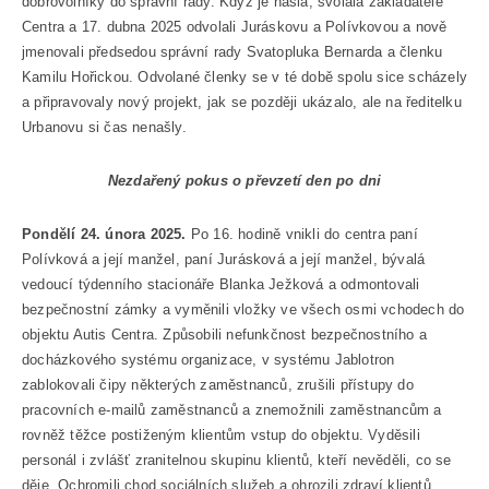
dobrovolníky do správní rady. Když je našla, svolala zakladatele
Centra a 17. dubna 2025 odvolali Juráskovu a Polívkovou a nově
jmenovali předsedou správní rady Svatopluka Bernarda a členku
Kamilu Hořickou. Odvolané členky se v té době spolu sice scházely
a připravovaly nový projekt, jak se později ukázalo, ale na ředitelku
Urbanovu si čas nenašly.
Nezdařený pokus o převzetí den po dni
Pondělí 24. února 2025.
Po 16. hodině vnikli do centra paní
Polívková a její manžel, paní Jurásková a její manžel, bývalá
vedoucí týdenního stacionáře Blanka Ježková a odmontovali
bezpečnostní zámky a vyměnili vložky ve všech osmi vchodech do
objektu Autis Centra. Způsobili nefunkčnost bezpečnostního a
docházkového systému organizace, v systému Jablotron
zablokovali čipy některých zaměstnanců, zrušili přístupy do
pracovních e-mailů zaměstnanců a znemožnili zaměstnancům a
rovněž těžce postiženým klientům vstup do objektu. Vyděsili
personál i zvlášť zranitelnou skupinu klientů, kteří nevěděli, co se
děje. Ochromili chod sociálních služeb a ohrozili zdraví klientů.