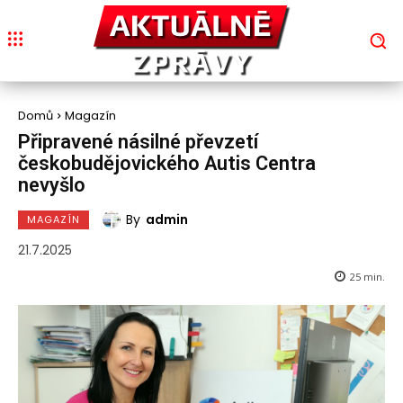
Domů
Magazín
Připravené násilné převzetí
českobudějovického Autis Centra
nevyšlo
By
admin
MAGAZÍN
21.7.2025
25
min.