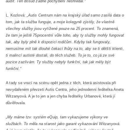
audit. Ten dosud žádné pochybení neshledal.“
L. Kozlová:
„Autis Centrum nám na krajský úřad samo zasílá data o
tom, jak ta služba funguje, a moje kolegyně zjistily, že vlastně
všechny služby jsou vytížené pouze na 25 procent. To znamená,
že tam je ještě 75procentní vůle toho, aby ty služby mohly fungovat
tak, aby byly plně k dispozici rodičům. Kdyby tak fungovaly,
nemusíme mít tak dlouhé čekací lhůty na to, aby se ti dětští klienti,
ti malincí autisté dostali, do těch služeb. To je to, co já ze své
pozice zazlívám. Ty služby nebyly funkční, tak jak měly být
funkční.“
A tady se vrací na scénu opět jedna z těch, která asistovala při
nevydařeném převzetí Autis Centra, jeho jednodenní ředitelka Aneta
Witzanyová. A je to jen a jen chyba ředitelky Urbanové, která jí
důvěřovala.
„
My máme tzv. systém eQuip, tam vykazujeme výkony ve
službách. To měla na starost jako garant vykazování Witzanyová.