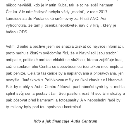
někdo nevěděl, kdo je Martin Kuba, tak je to nejlepší hejtman
Česka. Ale náměstkyně nebyla vždy „modrá“, v roce 2017
kandidovala do Poslanecké sněmovny za Hnutí ANO. Asi
vyhodnotila, že tam ji pšenka nepokvete, navíc v kraji, který je
baštou ODS.
Velmi dlouho a pečlivě jsem se snažila získat co nejvíce informací,
proto mohu s čistým svědomím říci, že v hlavní roli jsou osobní
antipatie, politické ambice chlubit se službou, kterou zajišťuje kraj,
což u soukromého Centra se sebevědomou ředitelkou moc nejde a
pak peníze. Celá ta taškařice byla naplánována a připravována, jen
nevyšla. Jurásková s Polívkovou měly za úkol zbavit se Urbanové.
Pak by mohly v Autis Centru šéfovat, paní náměstkyně by si mohla
splnit svůj sen a postavit tam třetí pavilon, rozšířit sociální služby a
pak pózovat před kamerami a fotoaparáty. A v neposlední řadě by
ty miliony byly pod tou správnou kontrolou!
Kdo a jak financuje Autis Centrum