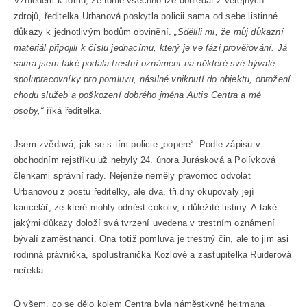
Vzhledem k tomu, že tohle všechno lze dohledat z veřejných
zdrojů, ředitelka Urbanová poskytla policii sama od sebe listinné
důkazy k jednotlivým bodům obvinění.
„Sdělili mi, že můj důkazní
materiál připojili k číslu jednacímu, který je ve fázi prověřování. Já
sama jsem také podala trestní oznámení na některé své bývalé
spolupracovníky pro pomluvu, násilné vniknutí do objektu, ohrožení
chodu služeb a poškození dobrého jména Autis Centra a mé
osoby,“
říká ředitelka.
Jsem zvědavá, jak se s tím policie „popere“. Podle zápisu v
obchodním rejstříku už nebyly 24. února Jurásková a Polívková
členkami správní rady. Nejenže neměly pravomoc odvolat
Urbanovou z postu ředitelky, ale dva, tři dny okupovaly její
kancelář, ze které mohly odnést cokoliv, i důležité listiny. A také
jakými důkazy doloží svá tvrzení uvedena v trestním oznámení
bývalí zaměstnanci. Ona totiž pomluva je trestný čin, ale to jim asi
rodinná právnička, spolustranička Kozlové a zastupitelka Ruiderová
neřekla.
O všem, co se dělo kolem Centra byla náměstkyně hejtmana