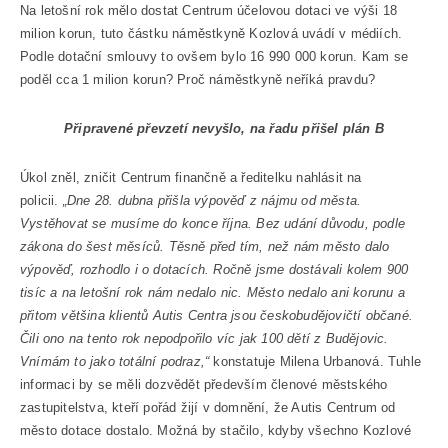
Na letošní rok mělo dostat Centrum účelovou dotaci ve výši 18
milion korun, tuto částku náměstkyně Kozlová uvádí v médiích.
Podle dotační smlouvy to ovšem bylo 16 990 000 korun. Kam se
poděl cca 1 milion korun? Proč náměstkyně neříká pravdu?
Připravené převzetí nevyšlo, na řadu přišel plán B
Úkol zněl, zničit Centrum finančně a ředitelku nahlásit na
policii.
„Dne 28. dubna přišla výpověď z nájmu od města.
Vystěhovat se musíme do konce října. Bez udání důvodu, podle
zákona do šest měsíců. Těsně před tím, než nám město dalo
výpověď, rozhodlo i o dotacích. Ročně jsme dostávali kolem 900
tisíc a na letošní rok nám nedalo nic. Město nedalo ani korunu a
přitom většina klientů Autis Centra jsou českobudějovičtí občané.
Čili ono na tento rok nepodpořilo víc jak 100 dětí z Budějovic.
Vnímám to jako totální podraz,“
konstatuje Milena Urbanová. Tuhle
informaci by se měli dozvědět především členové městského
zastupitelstva, kteří pořád žijí v domnění, že Autis Centrum od
město dotace dostalo. Možná by stačilo, kdyby všechno Kozlové