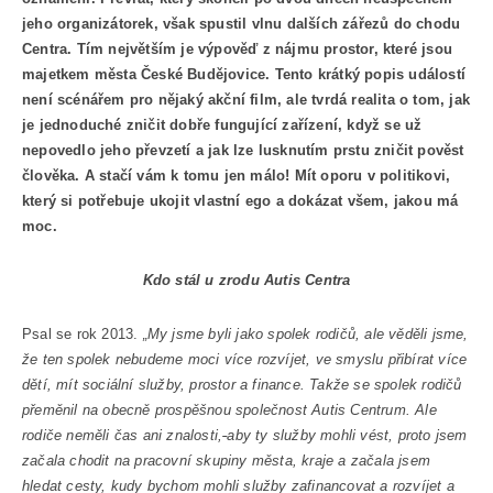
jeho organizátorek, však spustil vlnu dalších zářezů do chodu
Centra. Tím největším je výpověď z nájmu prostor, které jsou
majetkem města České Budějovice. Tento krátký popis událostí
není scénářem pro nějaký akční film, ale tvrdá realita o tom, jak
je jednoduché zničit dobře fungující zařízení, když se už
nepovedlo jeho převzetí a jak lze lusknutím prstu zničit pověst
člověka. A stačí vám k tomu jen málo! Mít oporu v politikovi,
který si potřebuje ukojit vlastní ego a dokázat všem, jakou má
moc.
Kdo stál u zrodu Autis Centra
Psal se rok 2013.
„My jsme byli jako spolek rodičů, ale věděli jsme,
že ten spolek nebudeme moci více rozvíjet, ve smyslu přibírat více
dětí, mít sociální služby, prostor a finance. Takže se spolek rodičů
přeměnil na obecně prospěšnou společnost Autis Centrum. Ale
rodiče neměli čas ani znalosti,
aby ty služby mohli vést, proto jsem
začala chodit na pracovní skupiny města, kraje a začala jsem
hledat cesty, kudy bychom mohli služby zafinancovat a rozvíjet a