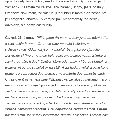
spustila celý ten kolotoč, úřednický a mediální. Byl to snad jejich
záměr? A v samém zoufalství, aby zametly stopy, ještě poslaly
Urbanové dokument, že odstupují z funkcí z morálních zásad pro
její arogantní chování. A veřejně pak prezentovaly, že nebyly
odvolány, ale samy odstoupily.
Čtvrtek 27. února.
„Přišla jsem do práce a kolegyně mi dává klíče
a říká, tohle ti mám dát, tohle tady nechala Polívková
s Juráskovou. Odemkla jsem kancelář, byla jako po výbuchu.
Zotvírané skříně a na stole byly položeny bezpečnostní zámky a
zámky od všech dveří Centra, které odstranily, klíče od skříněk a
trezoru, všechno tu položily na stůl. A za hodinu volali z krajského
úřadu, že sem jedou dvě úřednice na kontrolu dostupnostislužeb.
Chtějí ověřit oznámení paní Witzanyové, že služby nefungují, a ony
neví, co se tady děje,“
popisuje Urbanová a pokračuje.
„Takže se
sešly s vedoucí ranní péče, každého si vzaly zvlášť do místnosti a
nechaly si všechno povyprávět. Úřednice učinily závěr, že
zaměstnanci jsou v šoku, v těžkém psychickém stavu a za této
situace nemohou pracovat. Pravděpodobně budou marodit a mám
počítat s tím, že služby nebudeme zvládat zajišťovat. Ovšem pak