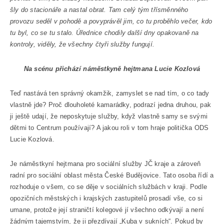
šly do stacionáře a nastal obrat. Tam celý tým třísměnného
provozu seděl v pohodě a povyprávěl jim, co tu proběhlo večer, kdo
tu byl, co se tu stalo. Úřednice chodily další dny opakovaně na
kontroly, viděly, že všechny čtyři služby fungují.
Na scénu přichází náměstkyně hejtmana Lucie Kozlová
Teď nastává ten správný okamžik, zamyslet se nad tím, o co tady
vlastně jde? Proč dlouholeté kamarádky, podrazí jedna druhou, pak
ji ještě udají, že neposkytuje služby, když vlastně samy se svými
dětmi to Centrum používají? A jakou roli v tom hraje politička ODS
Lucie Kozlová.
Je náměstkyní hejtmana pro sociální služby JČ kraje a zároveň
radní pro sociální oblast města České Budějovice. Tato osoba řídí a
rozhoduje o všem, co se děje v sociálních službách v kraji. Podle
opozičních městských i krajských zastupitelů prosadí vše, co si
umane, protože její straničtí kolegové jí všechno odkývají a není
žádným tajemstvím, že ji přezdívají „Kuba v sukních“. Pokud by