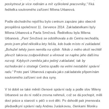
poskytnout je více rodinám a mít vyškolené pracovníky,“
říká
ředitelka soukromého zařízení Milena Urbanová.
Podle obchodního rejstříku bylo centrum zapsáno jako obecně
prospěšná společnost 11. července 2014. Zakladatelkami byly
Milena Urbanová a Pavla Smržová. Ředitelkou byla Milena
Urbanová.
„Paní Smržová se odstěhovala a do Centra nechodila,
proto jsem před několika lety řešila, kdo bude místo ní zakladatel.
„Bohužel tehdy jsem neměla na výběr. Nikdo z mého okolí nechtěl
převzít takovou zodpovědnost a věnovat se naplno jeho dalšímu
rozvoji. Kdybych zemřela jako jediný zakladatel, tak by
rozhodování o strategii Centra spadlo na velmi nestabilní správní
radu.“
Proto paní Urbanová zapsala jako zakladatele připomínám
soukromého zařízení své dva syny.
V té době se také měnili členové správní rady a podle slov Mileny
Urbanové se do ní rodiče zrovna nehrnuli, což se dá pochopit, měli
dost práce a starostí s péči o své děti. Po dohodě pak jmenovala
předsedkyní správní rady Andreu Juráskovou, členkami Moniku