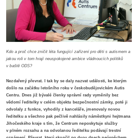
Kdo a proč chce zničit léta fungující zařízení pro děti s autismem a
jakou roli v tom hrají neuspokojené ambice vládnoucích politiků
v baště ODS?
Nezdařený převrat. I tak by se daly nazvat události, ke kterým
došlo na začátku letošního roku v českobudějovickém Autis
Centru. Dnes již bývalé členky správní rady vyměnily bez
vědomí ředitelky v celém objektu bezpečnostní zámky, poté ji
odvolaly z funkce, vyhodily z kanceláře, jmenovaly novou
ředitelku a všechno pak pečlivě nahlásily náměstkyni hejtmana
Jihočeského kraje s tím, že Centrum neposkytuje služby
v plném rozsahu a na odvolanou ředitelku podávají trestní
oznámení. Převrat, který skončil po dvou dnech neúspěchem