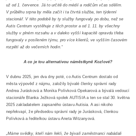
už od 1. července. Já to určitě do médií a rodičům včas sdělím.
V průběhu srpna by měla začít i ta čtvrtá služba, ten týdenní
stacionář. V této podobě by ty služby fungovaly po dobu, než se
Autis Centrum vystěhuje z těch prostor a od 1. 11. by všechny
služby v plném rozsahu a v daleko vyšší kapacitě opravdu třeba
fungovaly v posíleném týmu, pro více klientů, ve vyšším časovém
rozpětí až do večerních hodin.“
A co je tou alternativou náměstkyně Kozlové?
V dubnu 2025, jen dva dny poté, co Autis Centrum dostalo od
města výpověď z nájmu, založily bývalé členky správní rady
Andrea Jurásková a Monika Polívková Opekarová a bývalá vedoucí
stacionáře Blanka Ježková spolek AUTISIA a ten se stal 30. května
2025 zakladatelem zapsaného ústavu Autisia. A asi nikoho
nepřekvapí, že předsedou správní rady je Jurásková, členkou
Polívková a ředitelkou ústavu Aneta Witzanyová.
„
Máme svědky, kteří nám řekli, že bývalí zaměstnanci nabádali