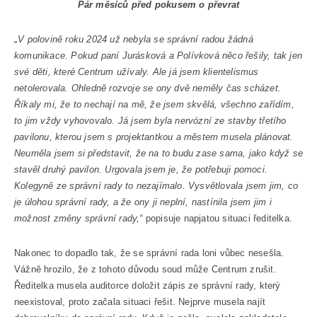
Pár měsíců před pokusem o převrat
„
V polovině roku 2024 už nebyla se správní radou žádná
komunikace. Pokud paní Jurásková a Polívková něco řešily, tak jen
své děti, které Centrum užívaly. Ale já jsem klientelismus
netolerovala. Ohledně rozvoje se ony dvě neměly čas scházet.
Říkaly mi, že to nechají na mě, že jsem skvělá, všechno zařídím,
to jim vždy vyhovovalo. Já jsem byla nervózní ze stavby třetího
pavilonu, kterou jsem s projektantkou a městem musela plánovat.
Neuměla jsem si představit, že na to budu zase sama, jako když se
stavěl druhý pavilon. Urgovala jsem je, že potřebuji pomoci.
Kolegyně ze správní rady to nezajímalo. Vysvětlovala jsem jim, co
je úlohou správní rady, a že ony ji neplní, nastínila jsem jim i
možnost změny správní rady,“
popisuje napjatou situaci ředitelka.
Nakonec to dopadlo tak, že se správní rada loni vůbec nesešla.
Vážně hrozilo, že z tohoto důvodu soud může Centrum zrušit.
Ředitelka musela auditorce doložit zápis ze správní rady, který
neexistoval, proto začala situaci řešit. Nejprve musela najít