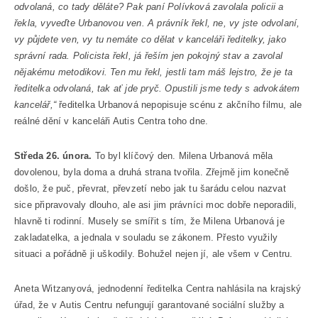
odvolaná, co tady děláte? Pak paní Polívková zavolala policii a
řekla, vyveďte Urbanovou ven. A právník řekl, ne, vy jste odvolaní,
vy půjdete ven, vy tu nemáte co dělat v kanceláři ředitelky, jako
správní rada. Policista řekl, já řeším jen pokojný stav a zavolal
nějakému metodikovi. Ten mu řekl, jestli tam máš lejstro, že je ta
ředitelka odvolaná, tak ať jde pryč. Opustili jsme tedy s advokátem
kancelář,“
ředitelka Urbanová nepopisuje scénu z akčního filmu, ale
reálné dění v kanceláři Autis Centra toho dne.
Středa 26. února.
To byl klíčový den. Milena Urbanová měla
dovolenou, byla doma a druhá strana tvořila. Zřejmě jim konečně
došlo, že puč, převrat, převzetí nebo jak tu šarádu celou nazvat
sice připravovaly dlouho, ale asi jim právníci moc dobře neporadili,
hlavně ti rodinní. Musely se smířit s tím, že Milena Urbanová je
zakladatelka, a jednala v souladu se zákonem. Přesto využily
situaci a pořádně ji uškodily. Bohužel nejen jí, ale všem v Centru.
Aneta Witzanyová, jednodenní ředitelka Centra nahlásila na krajský
úřad, že v Autis Centru nefungují garantované sociální služby a