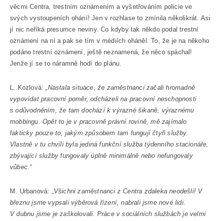
věcmi Centra, trestním oznámením a vyšetřováním policie ve
svých vystoupeních ohání! Jen v rozhlase to zmínila několikrát. Asi
jí nic neříká presumce neviny. Co kdyby tak někdo podal trestní
oznámení na ni a pak se tím v médiích oháněl. To, že je na někoho
podáno trestní oznámení, ještě neznamená, že něco spáchal!
Jenže jí se to náramně hodí do plánu.
L. Kozlová:
„Nastala situace, že zaměstnanci začali hromadně
vypovídat pracovní poměr, odcházeli na pracovní neschopnosti
s odůvodněním, že tam dochází k výrazné šikaně, výraznému
mobbingu. Opět to je v pracovně právní rovině, mě zajímalo
fakticky pouze to, jakým způsobem tam fungují čtyři služby.
Vlastně v tu chvíli byla jediná funkční služba týdenního stacionáře,
zbývající služby fungovaly úplně minimálně nebo nefungovaly
vůbec.“
M. Urbanová:
„Všichni zaměstnanci z Centra zdaleka neodešli! V
březnu jsme vypsali výběrová řízení, nabrali jsme nové lidi.
V dubnu jsme je zaškolovali. Práce v sociálních službách je velmi