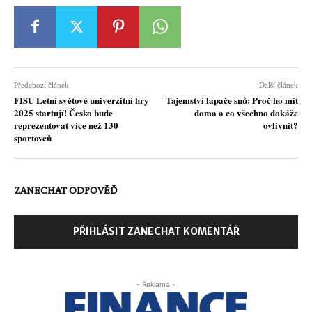
Předchozí článek
Další článek
FISU Letní světové univerzitní hry
Tajemství lapače snů: Proč ho mít
2025 startují! Česko bude
doma a co všechno dokáže
reprezentovat více než 130
ovlivnit?
sportovců
ZANECHAT ODPOVĚĎ
PŘIHLÁSIT ZANECHAT KOMENTÁŘ
- Reklama -