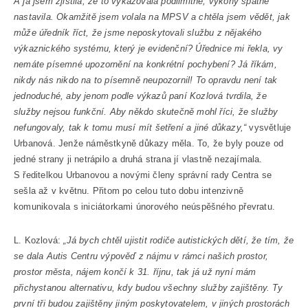
A já jsem zjistila, že to vykazovala podlimitně, výkony špatně
nastavila. Okamžitě jsem volala na MPSV a chtěla jsem vědět, jak
může úředník říct, že jsme neposkytovali službu z nějakého
výkaznického systému, který je evidenční? Úřednice mi řekla, vy
nemáte písemné upozornění na konkrétní pochybení? Já říkám,
nikdy nás nikdo na to písemně neupozornil! To opravdu není tak
jednoduché, aby jenom podle výkazů paní Kozlová tvrdila, že
služby nejsou funkční. Aby někdo skutečně mohl říci, že služby
nefungovaly, tak k tomu musí mít šetření a jiné důkazy,“
vysvětluje
Urbanová. Jenže náměstkyně důkazy měla. To, že byly pouze od
jedné strany ji netrápilo a druhá strana jí vlastně nezajímala.
S ředitelkou Urbanovou a novými členy správní rady Centra se
sešla až v květnu. Přitom po celou tuto dobu intenzivně
komunikovala s iniciátorkami únorového neúspěšného převratu.
L. Kozlová:
„Já bych chtěl ujistit rodiče autistických dětí, že tím, že
se dala Autis Centru výpověď z nájmu v rámci našich prostor,
prostor města, nájem končí k 31. říjnu, tak já už nyní mám
přichystanou alternativu, kdy budou všechny služby zajištěny. Ty
první tři budou zajištěny jiným poskytovatelem, v jiných prostorách