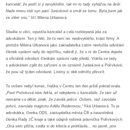
kancelář, že jestli si ji nevyklidím, tak mi to tady vyhážou na dvůr.
Nade mnou stál syn paní Juráskové a smál se tomu. Byla jsem jak
ve zlém snu,“
líčí Milena Urbanová.
Sbalila si věci, opustila kancelář a celá rozklepaná jela za
advokátem. Ten jí řekl, že to není nic neobvyklého, krást firmy. A
protože Milena Urbanová jako zakladatelka zatím nevložila odvolání
členek správní rady do rejstříku, nabídl jí, že s ní do Centra dojede
a oficiálně odvolání členkám správní rady předá. Vrátila se tedy
s advokátem zpět do zařízení a on oznámil Juráskové a Polívkové,
že jsou už týden odvolané. Listiny si obě odmítly převzít.
To ovšem nebyl konec, fraška v Centru ten den ještě pokračovala
.
„Paní Polívková nám řekla, ať odejdeme z kanceláře, že tam už
nemáme co dělat, jinak, že zavolá policii. Ovšem, než zavolala
policii, zavolala magistru Adélu Ruiderovou,“
říká Urbanová. To je
advokátka, členka ODS, zastupitelka města ČB a neuvolněná
členka Rady JČ kraje a také údajně rodinná právnička Polívkových
.
„Ona sem přišla, sedla si do křesla a prohlásila… no jasně, jste