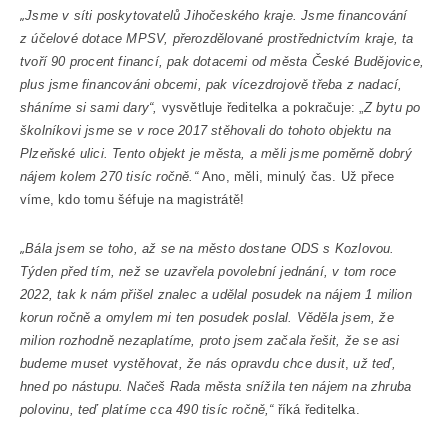
„
Jsme v síti poskytovatelů Jihočeského kraje. Jsme financování
z účelové dotace MPSV, přerozdělované prostřednictvím kraje, ta
tvoří 90 procent financí, pak dotacemi od města České Budějovice,
plus jsme financováni obcemi, pak vícezdrojově třeba z nadací,
sháníme si sami dary“,
vysvětluje ředitelka a pokračuje: „
Z bytu po
školníkovi jsme se v roce 2017 stěhovali do tohoto objektu na
Plzeňské ulici. Tento objekt je města, a měli jsme poměrně dobrý
nájem kolem 270 tisíc ročně.“
Ano, měli, minulý čas. Už přece
víme, kdo tomu šéfuje na magistrátě!
„
Bála jsem se toho, až se na město dostane ODS s Kozlovou.
Týden před tím, než se uzavřela povolební jednání, v tom roce
2022, tak k nám přišel znalec a udělal posudek na nájem 1 milion
korun ročně a omylem mi ten posudek poslal. Věděla jsem, že
milion rozhodně nezaplatíme, proto jsem začala řešit, že se asi
budeme muset vystěhovat, že nás opravdu chce dusit
,
už teď,
hned po nástupu. Načeš Rada města snížila ten nájem na zhruba
polovinu, teď platíme cca 490 tisíc ročně,“
říká ředitelka.