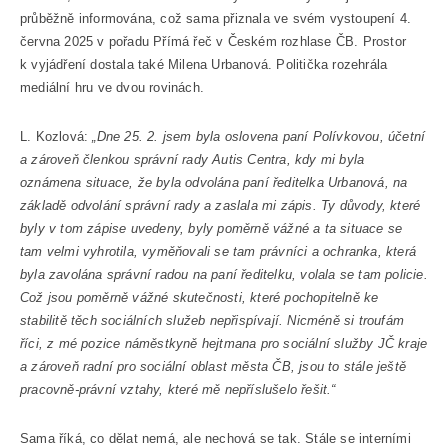
průběžně informována, což sama přiznala ve svém vystoupení 4.
června 2025 v pořadu Přímá řeč v Českém rozhlase ČB. Prostor
k vyjádření dostala také Milena Urbanová. Politička rozehrála
mediální hru ve dvou rovinách.
L. Kozlová:
„Dne 25. 2. jsem byla oslovena paní Polívkovou, účetní
a zároveň členkou správní rady Autis Centra, kdy mi byla
oznámena situace, že byla odvolána paní ředitelka Urbanová, na
základě odvolání správní rady a zaslala mi zápis. Ty důvody, které
byly v tom zápise uvedeny, byly poměrně vážné a ta situace se
tam velmi vyhrotila, vyměňovali se tam právníci a ochranka, která
byla zavolána správní radou na paní ředitelku, volala se tam policie.
Což jsou poměrně vážné skutečnosti, které pochopitelně ke
stabilitě těch sociálních služeb nepřispívají. Nicméně si troufám
říci, z mé pozice náměstkyně hejtmana pro sociální služby JČ kraje
a zároveň radní pro sociální oblast města ČB, jsou to stále ještě
pracovně-právní vztahy, které mě nepříslušelo řešit.“
Sama říká, co dělat nemá, ale nechová se tak. Stále se interními