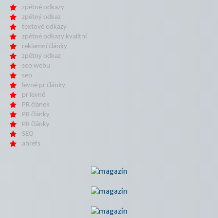
zpětné odkazy
zpětný odkaz
textové odkazy
zpětné odkazy kvalitní
reklamní články
zpětný odkaz
seo webu
seo
levné pr články
pr levně
PR článek
PR články
PR články
SEO
ahrefs