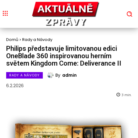
Domů
Rady a Návody
Philips představuje limitovanou edici
OneBlade 360 inspirovanou herním
světem Kingdom Come: Deliverance II
By
admin
RADY A NÁVODY
6.2.2026
3
min.