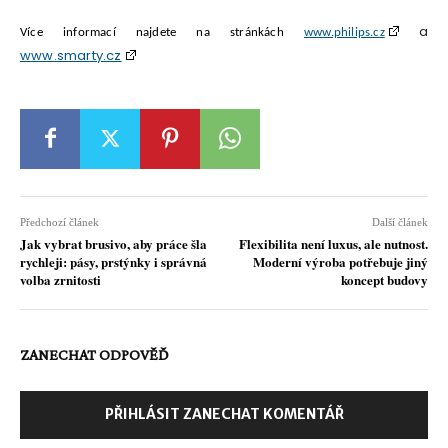
a
Více informací najdete na stránkách
www.philips.cz
www.smarty.cz
Předchozí článek
Další článek
Jak vybrat brusivo, aby práce šla
Flexibilita není luxus, ale nutnost.
rychleji: pásy, prstýnky i správná
Moderní výroba potřebuje jiný
volba zrnitosti
koncept budovy
ZANECHAT ODPOVĚĎ
PŘIHLÁSIT ZANECHAT KOMENTÁŘ