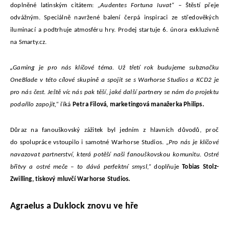
doplněné latinským citátem:
„Audentes Fortuna Iuvat“
– Štěstí přeje
odvážným. Speciálně navržené balení čerpá inspiraci ze středověkých
iluminací a podtrhuje atmosféru hry. Prodej startuje 6. února exkluzivně
na Smarty.cz.
„
Gaming je pro nás klíčové téma. Už třetí rok budujeme subznačku
OneBlade v této cílové skupině a spojit se s Warhorse Studios a KCD2 je
pro nás čest. Ještě víc nás pak těší, jaké další partnery se nám do projektu
podařilo zapojit,“
říká
Petra Filová, marketingová manažerka Philips.
Důraz na fanouškovský zážitek byl jedním z hlavních důvodů, proč
do spolupráce vstoupilo i samotné Warhorse Studios.
„Pro nás je klíčové
navazovat partnerství, která potěší naši fanouškovskou komunitu. Ostré
břitvy a ostré meče – to dává perfektní smysl,“
doplňuje
Tobias Stolz-
Zwilling, tiskový mluvčí Warhorse Studios.
Agraelus a Duklock znovu ve hře