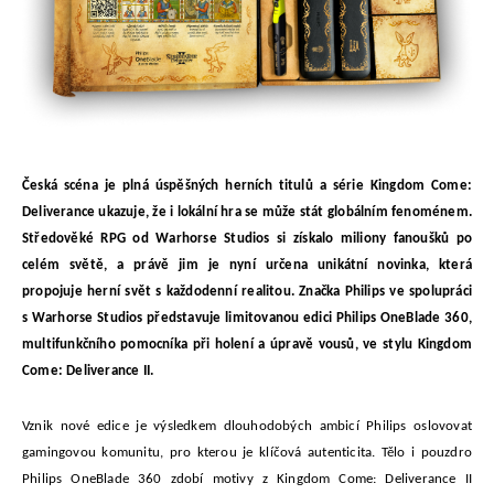
Česká scéna je plná úspěšných herních titulů a série Kingdom Come:
Deliverance ukazuje, že i lokální hra se může stát globálním fenoménem.
Středověké RPG od Warhorse Studios si získalo miliony fanoušků po
celém světě, a právě jim je nyní určena unikátní novinka, která
propojuje herní svět s každodenní realitou. Značka Philips ve spolupráci
s Warhorse Studios představuje limitovanou edici Philips OneBlade 360,
multifunkčního pomocníka při holení a úpravě vousů, ve stylu Kingdom
Come: Deliverance II.
Vznik nové edice je výsledkem dlouhodobých ambicí Philips oslovovat
gamingovou komunitu, pro kterou je klíčová autenticita. Tělo i pouzdro
Philips OneBlade 360 zdobí motivy z Kingdom Come: Deliverance II