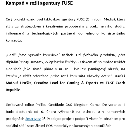
Kampaň v režii agentury FUSE
Celý projekt vznikl pod taktovkou agentury FUSE (Omnicom Media), která
stála za strategickým i kreativním propojením značek, herního studia,
influencerů a technologických partnerů do jednoho konzistentního
konceptu.
„
Chtěli jsme vytvořit komplexní zážitek. Od fyzického produktu, přes
digitální spoty, streamy, vylepšování limitky 3D tiskem až po možnost vidět
OneBlade jako zbraň přímo v KCD2 – kvalitní gamingový obsah, na
kterém je vidět odvedená práce totiž komunita vždycky ocení.“
uzavírá
Matouš Hruška, Creative Lead for Gaming & Esports ve FUSE Czech
Republic.
Limitovaná edice Philips OneBlade 360 Kingdom Come: Deliverance II
bude dostupná od 6. února výhradně na e-shopu a v kamenných
prodejnách
Smarty.cz
. Prodejce projekt podpoří vlastním obsahem pro
sociální sítě i speciálními POS materiály na kamenných pobočkách.