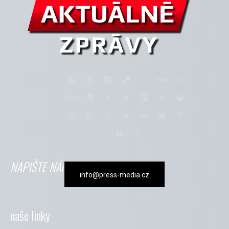
NAPIŠTE NÁM
info@press-media.cz
naše linky