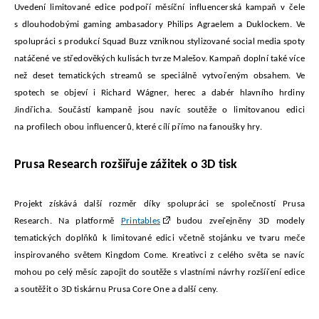
Uvedení limitované edice podpoří měsíční influencerská kampaň v čele
s dlouhodobými gaming ambasadory Philips Agraelem a Duklockem. Ve
spolupráci s produkcí Squad Buzz vzniknou stylizované social media spoty
natáčené ve středověkých kulisách tvrze Malešov. Kampaň doplní také více
než deset tematických streamů se speciálně vytvořeným obsahem. Ve
spotech se objeví i Richard Wágner, herec a dabér hlavního hrdiny
Jindřicha. Součástí kampaně jsou navíc soutěže o limitovanou edici
na profilech obou influencerů, které cílí přímo na fanoušky hry.
Prusa Research rozšiřuje zážitek o 3D tisk
Projekt získává další rozměr díky spolupráci se společností Prusa
Research. Na platformě
Printables
budou zveřejněny 3D modely
tematických doplňků k limitované edici včetně stojánku ve tvaru meče
inspirovaného světem Kingdom Come. Kreativci z celého světa se navíc
mohou po celý měsíc zapojit do soutěže s vlastními návrhy rozšíření edice
a soutěžit o 3D tiskárnu Prusa Core One a další ceny.