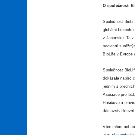
O společnosti Bi
Společnost BioLif
globální biotechn
v Japonsku. Ta z 
pacientů s vážný
BioLife v Evropě 
Společnost BioLi
dokázala napříč c
jedním z předních
Asociace pro léč
Hasičovo a pravid
dárcovství krevní
Více informací n
www.plazmajedar