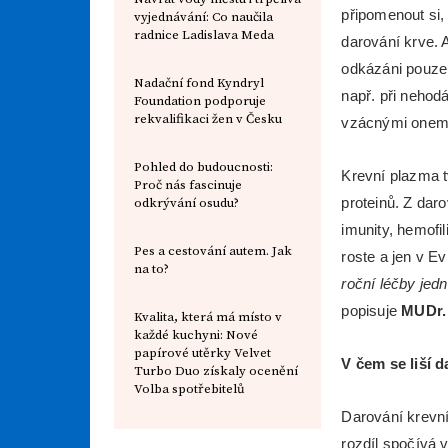
připomenout si,
vyjednávání: Co naučila
radnice Ladislava Meda
darování krve. A
odkázáni pouze
Nadační fond Kyndryl
např. při nehod
Foundation podporuje
rekvalifikaci žen v Česku
vzácnými onem
Pohled do budoucnosti:
Krevní plazma t
Proč nás fascinuje
proteinů. Z dar
odkrývání osudu?
imunity, hemofi
Реs a cestování autem. Jak
roste a jen v E
na to?
roční léčby jed
popisuje
MUDr. 
Kvalita, která má místo v
každé kuchyni: Nové
papírové utěrky Velvet
V čem se liší 
Turbo Duo získaly ocenění
Volba spotřebitelů
Darování krevní
rozdíl spočívá