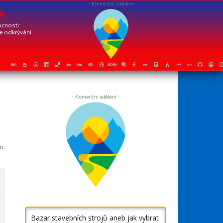
- Komerční sdělení-
dy
cnosti:
je odkrývání
- Komerční sdělení -
n.
Bazar stavebních strojů aneb jak vybrat