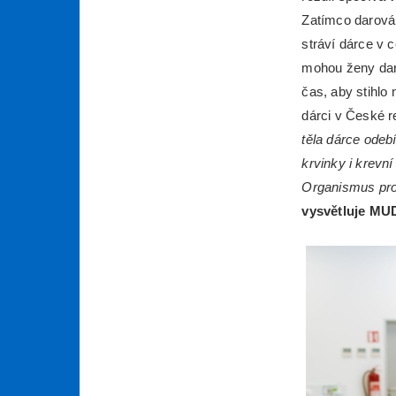
Zatímco darován
stráví dárce v 
mohou ženy daro
čas, aby stihlo
dárci v České r
těla dárce odeb
krvinky i krevní
Organismus pro
vysvětluje MU