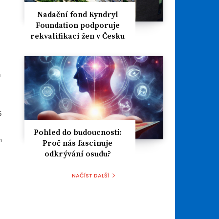
Nadační fond Kyndryl
Foundation podporuje
rekvalifikaci žen v Česku
h
6
Pohled do budoucnosti:
m
Proč nás fascinuje
odkrývání osudu?
NAČÍST DALŠÍ