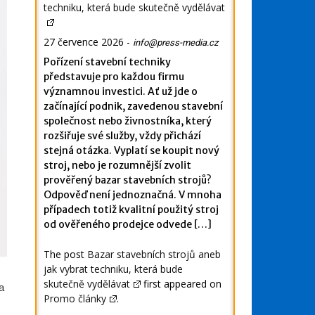
techniku, která bude skutečně vydělávat
27 července 2026
-
info@press-media.cz
Pořízení stavební techniky
představuje pro každou firmu
významnou investici. Ať už jde o
začínající podnik, zavedenou stavební
společnost nebo živnostníka, který
rozšiřuje své služby, vždy přichází
stejná otázka. Vyplatí se koupit nový
stroj, nebo je rozumnější zvolit
prověřený bazar stavebních strojů?
Odpověď není jednoznačná. V mnoha
případech totiž kvalitní použitý stroj
od ověřeného prodejce odvede […]
The post
Bazar stavebních strojů aneb
jak vybrat techniku, která bude
skutečně vydělávat
first appeared on
a
Promo články
.