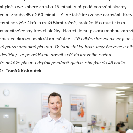
í plné krve zabere zhruba 15 minut, v případě darování plazmy
centru zhruba 45 až 60 minut. Liší se také frekvence darování. Krev
vat nejvýše 4krát a muži 5krát ročně, protože tělo musí získat
 nahradit všechny krevní složky. Naproti tomu plazmu mohou zdrav
epublice darovat dvakrát do měsíce. „
Při odběru krevní plazmy se 
írá pouze samotná plazma. Ostatní složky krve, tedy červené a bíl
 destičky, se po oddělení vracejí zpět do krevního oběhu.
to dokáže plazmu doplnit poměrně rychle, obvykle do 48
hodin
,
“
Dr. Tomáš Kohoutek.