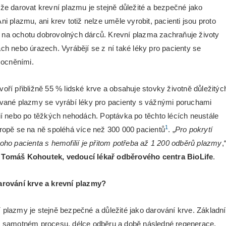
 že darovat krevní plazmu je stejně důležité a bezpečné jako
ni plazmu, ani krev totiž nelze uměle vyrobit, pacienti jsou proto
 na ochotu dobrovolných dárců. Krevní plazma zachraňuje životy
ách nebo úrazech. Vyrábějí se z ní také léky pro pacienty se
ocněními.
voří přibližně 55 % lidské krve a obsahuje stovky životně důležitýc
ované plazmy se vyrábí léky pro pacienty s vážnými poruchami
lií nebo po těžkých nehodách. Poptávka po těchto lécích neustále
1
vropě se na ně spoléhá více než 300 000 pacientů
. „
Pro pokrytí
noho pacienta s hemofilií je přitom potřeba až 1 200 odběrů plazmy
,
Tomáš Kohoutek, vedoucí lékař odběrového centra BioLife
.
darování krve a krevní plazmy?
 plazmy je stejně bezpečné a důležité jako darování krve. Základní
 v samotném procesu, délce odběru a době následné regenerace.