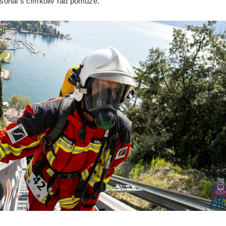
sonál s čímkoliv rád pomůže.