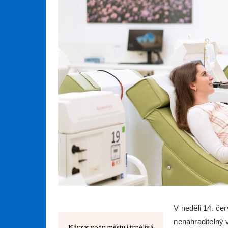
V neděli 14. če
nenahraditelný 
Návrat vody městu i trpělivá