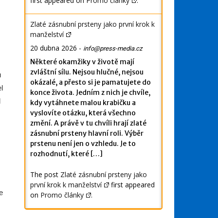
first appeared on
Promo články
.
Zlaté zásnubní prsteny jako první krok k
manželství
20 dubna 2026
-
info@press-media.cz
Některé okamžiky v životě mají
zvláštní sílu. Nejsou hlučné, nejsou
u
okázalé, a přesto si je pamatujete do
l
konce života. Jedním z nich je chvíle,
l
kdy vytáhnete malou krabičku a
vyslovíte otázku, která všechno
změní. A právě v tu chvíli hrají zlaté
zásnubní prsteny hlavní roli. Výběr
prstenu není jen o vzhledu. Je to
rozhodnutí, které […]
The post
Zlaté zásnubní prsteny jako
první krok k manželství
first appeared
e
on
Promo články
.