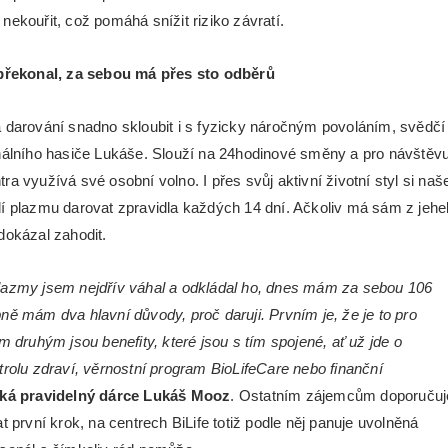
nekouřit, což pomáhá snížit riziko závratí.
 překonal, za sebou má přes sto odběrů
 darování snadno skloubit i s fyzicky náročným povoláním, svědčí
nálního hasiče Lukáše. Slouží na 24hodinové směny a pro návštěv
a využívá své osobní volno. I přes svůj aktivní životní styl si naše
í plazmu darovat zpravidla každých 14 dní. Ačkoliv má sám z jehe
dokázal zahodit.
azmy jsem nejdřív váhal a odkládal ho, dnes mám za sebou 106
ně mám dva hlavní důvody, proč daruji. Prvním je, že je to pro
m druhým jsou benefity, které jsou s tím spojené, ať už jde o
trolu zdraví, věrnostní program BioLifeCare nebo finanční
íká pravidelný dárce Lukáš Mooz
. Ostatním zájemcům doporučuj
t první krok, na centrech BiLife totiž podle něj panuje uvolněná