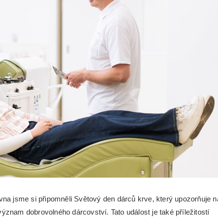
rvna jsme si připomněli Světový den dárců krve, který upozorňuje n
význam dobrovolného dárcovství. Tato událost je také příležitostí