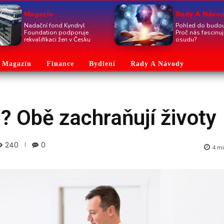
Magazín
Rady A Návo
Nadační fond Kyndryl
Pohled do budou
Foundation podporuje
Proč nás fascinu
rekvalifikaci žen v Česku
osudu?
Magazín
Finance
Bydlení
Rady A Návody
? Obě zachraňují životy
240
0
4
mi