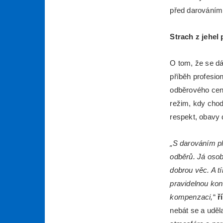
před darováním 
Strach z jehel
O tom, že se dá
příběh profesio
odběrového centr
režim, kdy chod
respekt, obavy 
„
S darováním pl
odběrů. Já osob
dobrou věc. A tí
pravidelnou kon
kompenzaci,
“
ř
nebát se a uděla