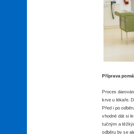
Příprava pomá
Proces darován
krve u lékaře. 
Před i po odběru
vhodné dát si l
tučným a těžkým
odběru by se al