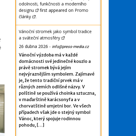
odolnosti, funkčnosti a moderního
designu
first appeared on
Promo
články
.
Vánoční stromek jako symbol tradice
í
a sváteční atmosféry
z
26 dubna 2026
-
info@press-media.cz
é
Vánoční výzdoba má v každé
domácnosti své jedinečné kouzlo a
právě stromek bývá jejím
nejvýraznějším symbolem. Zajímavé
je, že tento tradiční prvek má v
různých zemích odlišné názvy. V
polštině se používá choinka sztuczna,
v maďarštině karácsonyfa a v
chorvatštině umjetni bor. Ve všech
případech však jde o stejný symbol
Vánoc, který spojuje rodinnou
pohodu, […]