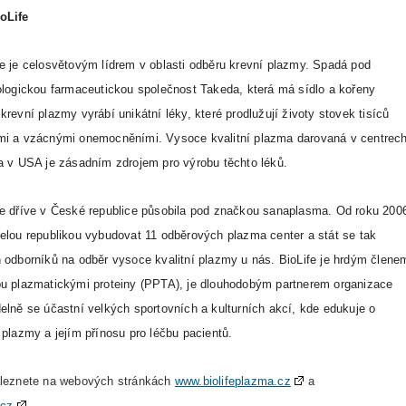
oLife
e je celosvětovým lídrem v oblasti odběru krevní plazmy. Spadá pod
ologickou farmaceutickou společnost Takeda, která má sídlo a kořeny
krevní plazmy vyrábí unikátní léky, které prodlužují životy stovek tisíců
mi a vzácnými onemocněními. Vysoce kvalitní plazma darovaná v centrec
a v USA je zásadním zdrojem pro výrobu těchto léků.
fe dříve v České republice působila pod značkou sanaplasma. Od roku 200
elou republikou vybudovat 11 odběrových plazma center a stát se tak
 odborníků na odběr vysoce kvalitní plazmy u nás. BioLife je hrdým člene
bu plazmatickými proteiny (PPTA), je dlouhodobým partnerem organizace
elně se účastní velkých sportovních a kulturních akcí, kde edukuje o
 plazmy a jejím přínosu pro léčbu pacientů.
aleznete na webových stránkách
www.biolifeplazma.cz
a
.cz
.