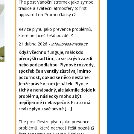
The post
Vánoční stromek jako symbol
tradice a sváteční atmosféry
first
appeared on
Promo články
.
Revize plynu jako prevence problémů,
které nechceš řešit pozdě
21 dubna 2026
-
info@press-media.cz
Když všechno funguje, málokdo
přemýšlí nad tím, co se skrývá za zdí
nebo pod podlahou. Plynové rozvody,
spotřebiče a ventily zůstávají mimo
pozornost, dokud se něco nestane.
Jenže právě v tom je háček. Plyn je
tichý a nenápadný, ale jakmile dojde k
problému, následky mohou být
nepříjemné i nebezpečné. Proto má
revize plynu své pevné […]
The post
Revize plynu jako prevence
problémů, které nechceš řešit pozdě