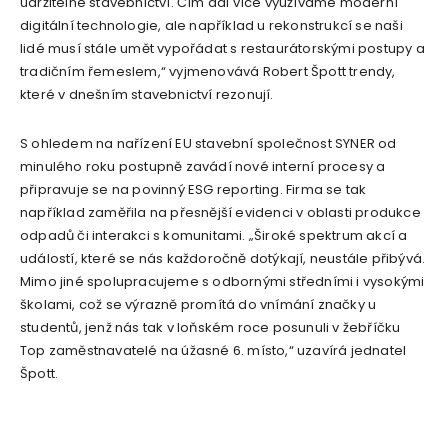
udržitelné stavebnictví. Čím dál více využíváme moderní
digitální technologie, ale například u rekonstrukcí se naši
lidé musí stále umět vypořádat s restaurátorskými postupy a
tradičním řemeslem,“ vyjmenovává Robert Špott trendy,
které v dnešním stavebnictví rezonují.
S ohledem na nařízení EU stavební společnost SYNER od
minulého roku postupně zavádí nové interní procesy a
připravuje se na povinný ESG reporting. Firma se tak
například zaměřila na přesnější evidenci v oblasti produkce
odpadů či interakci s komunitami. „Široké spektrum akcí a
událostí, které se nás každoročně dotýkají, neustále přibývá.
Mimo jiné spolupracujeme s odbornými středními i vysokými
školami, což se výrazně promítá do vnímání značky u
studentů, jenž nás tak v loňském roce posunuli v žebříčku
Top zaměstnavatelé na úžasné 6. místo,“ uzavírá jednatel
Špott.