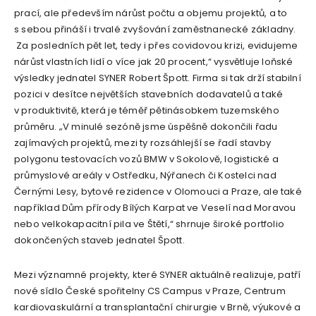
prací, ale především nárůst počtu a objemu projektů, a to
s sebou přináší i trvalé zvyšování zaměstnanecké základny.
Za posledních pět let, tedy i přes covidovou krizi, evidujeme
nárůst vlastních lidí o více jak 20 procent,“ vysvětluje loňské
výsledky jednatel SYNER Robert Špott. Firma si tak drží stabilní
pozici v desítce největších stavebních dodavatelů a také
v produktivitě, která je téměř pětinásobkem tuzemského
průměru. „V minulé sezóně jsme úspěšně dokončili řadu
zajímavých projektů, mezi ty rozsáhlejší se řadí stavby
polygonu testovacích vozů BMW v Sokolově, logistické a
průmyslové areály v Ostředku, Nýřanech či Kostelci nad
Černými Lesy, bytové rezidence v Olomouci a Praze, ale také
například Dům přírody Bílých Karpat ve Veselí nad Moravou
nebo velkokapacitní pila ve Štětí,“ shrnuje široké portfolio
dokončených staveb jednatel Špott.
Mezi významné projekty, které SYNER aktuálně realizuje, patří
nové sídlo České spořitelny CS Campus v Praze, Centrum
kardiovaskulární a transplantační chirurgie v Brně, výukové a