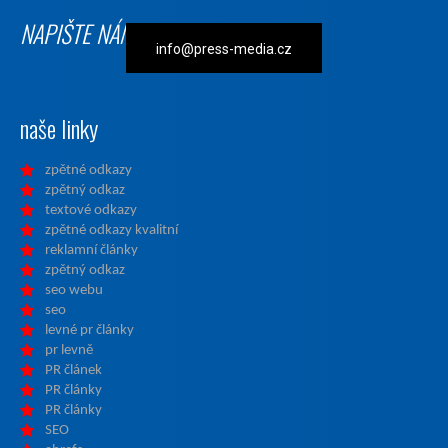
NAPIŠTE NÁM
info@press-media.cz
naše linky
zpětné odkazy
zpětný odkaz
textové odkazy
zpětné odkazy kvalitní
reklamní články
zpětný odkaz
seo webu
seo
levné pr články
pr levně
PR článek
PR články
PR články
SEO