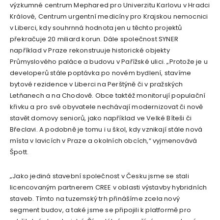
výzkumné centrum Mephared pro Univerzitu Karlovu v Hradci
Králové, Centrum urgentní medicíny pro Krajskou nemocnici
v Liberci, kdy souhrnná hodnota jen u těchto projektů
překračuje 20 miliard korun. Dále společnost SYNER
například v Praze rekonstruuje historické objekty
Průmyslového paláce a budovu v Pařížské ulici. „Protože je u
developerů stále poptávka po novém bydlení, stavíme
bytové rezidence v Liberci na Perštýně či v pražských
Letňanech a na Chodově. Obce taktéž monitorují populační
křivku a pro své obyvatele nechávají modernizovat či nově
stavět domovy seniorů, jako například ve Velké Bíteši či
Břeclavi. A podobně je tomu i u škol, kdy vznikají stále nová
místa v lavicích v Praze a okolních obcích,“ vyjmenovává
Špott.
„Jako jediná stavební společnost v Česku jsme se stali
licencovaným partnerem CREE v oblasti výstavby hybridních
staveb. Tímto na tuzemský trh přinášíme zcela nový
segment budov, a také jsme se připojili k platformě pro