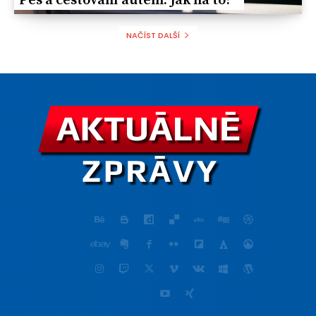
Реs a cestování autem. Jak na to?
NAČÍST DALŠÍ