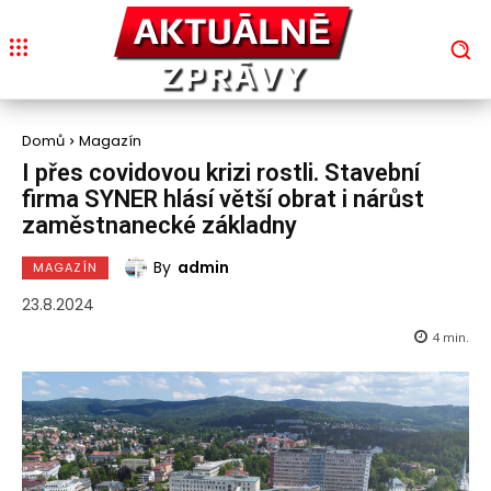
Domů
Magazín
I přes covidovou krizi rostli. Stavební
firma SYNER hlásí větší obrat i nárůst
zaměstnanecké základny
By
admin
MAGAZÍN
23.8.2024
4
min.