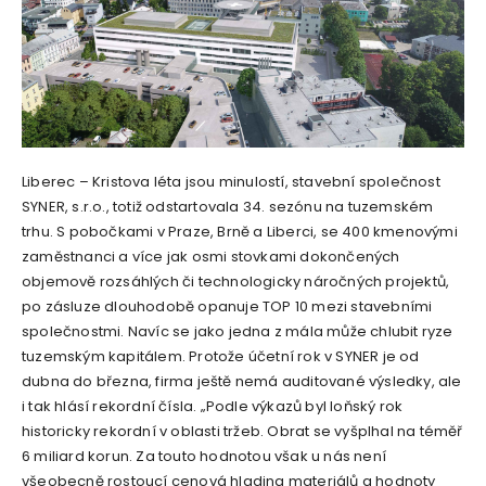
Liberec – Kristova léta jsou minulostí, stavební společnost
SYNER, s.r.o., totiž odstartovala 34. sezónu na tuzemském
trhu. S pobočkami v Praze, Brně a Liberci, se 400 kmenovými
zaměstnanci a více jak osmi stovkami dokončených
objemově rozsáhlých či technologicky náročných projektů,
po zásluze dlouhodobě opanuje TOP 10 mezi stavebními
společnostmi. Navíc se jako jedna z mála může chlubit ryze
tuzemským kapitálem. Protože účetní rok v SYNER je od
dubna do března, firma ještě nemá auditované výsledky, ale
i tak hlásí rekordní čísla. „Podle výkazů byl loňský rok
historicky rekordní v oblasti tržeb. Obrat se vyšplhal na téměř
6 miliard korun. Za touto hodnotou však u nás není
všeobecně rostoucí cenová hladina materiálů a hodnoty