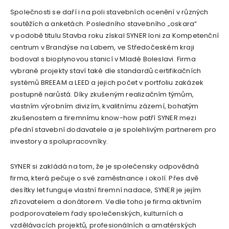
Společnosti se daří i na poli stavebních ocenění v různých
soutěžích a anketách. Posledního stavebního „oskara“
v podobě titulu Stavba roku získal SYNER loni za Kompetenční
centrum v Brandýse na Labem, ve Středočeském kraji
bodoval s bioplynovou stanicí v Mladé Boleslavi. Firma
vybrané projekty staví také dle standardů certifikačních
systémů BREEAM a LEED a jejich počet v portfoliu zakázek
postupně narůstá. Díky zkušeným realizačním týmům,
vlastním výrobním divizím, kvalitnímu zázemí, bohatým
zkušenostem a firemnímu know-how patří SYNER mezi
přední stavební dodavatele a je spolehlivým partnerem pro
investory a spolupracovníky.
SYNER si zakládá na tom, že je společensky odpovědná
firma, která pečuje o své zaměstnance i okolí. Přes dvě
desítky let funguje vlastní firemní nadace, SYNER je jejím
zřizovatelem a donátorem. Vedle toho je firma aktivním
podporovatelem řady společenských, kulturních a
vzdělávacích projektů, profesionálních a amatérských