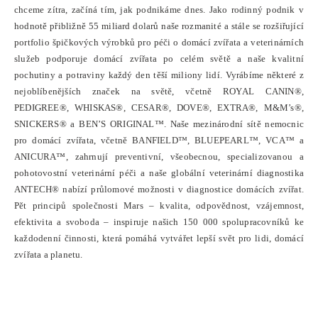
chceme zítra, začíná tím, jak podnikáme dnes. Jako rodinný podnik v
hodnotě přibližně 55 miliard dolarů naše rozmanité a stále se rozšiřující
portfolio špičkových výrobků pro péči o domácí zvířata a veterinárních
služeb podporuje domácí zvířata po celém světě a naše kvalitní
pochutiny a potraviny každý den těší miliony lidí. Vyrábíme některé z
nejoblíbenějších značek na světě, včetně ROYAL CANIN®,
PEDIGREE®, WHISKAS®, CESAR®, DOVE®, EXTRA®, M&M’s®,
SNICKERS® a BEN’S ORIGINAL™. Naše mezinárodní sítě nemocnic
pro domácí zvířata, včetně BANFIELD™, BLUEPEARL™, VCA™ a
ANICURA™, zahrnují preventivní, všeobecnou, specializovanou a
pohotovostní veterinární péči a naše globální veterinární diagnostika
ANTECH® nabízí průlomové možnosti v diagnostice domácích zvířat.
Pět principů společnosti Mars – kvalita, odpovědnost, vzájemnost,
efektivita a svoboda – inspiruje našich 150 000 spolupracovníků ke
každodenní činnosti, která pomáhá vytvářet lepší svět pro lidi, domácí
zvířata a planetu.