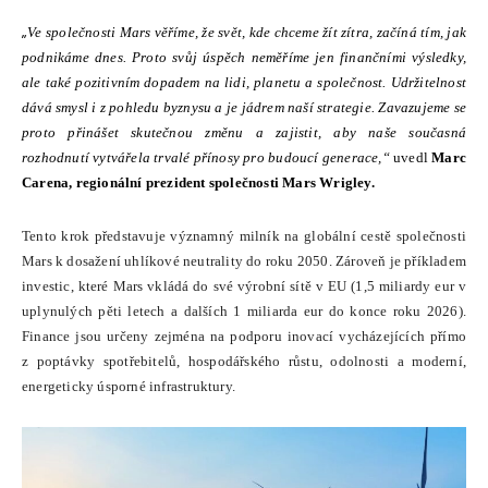
„
Ve společnosti Mars věříme, že svět, kde chceme žít zítra, začíná tím, jak
podnikáme dnes. Proto svůj úspěch neměříme jen finančními výsledky,
ale také pozitivním dopadem na lidi, planetu a společnost. Udržitelnost
dává smysl i z pohledu byznysu a je jádrem naší strategie. Zavazujeme se
proto přinášet skutečnou změnu a zajistit, aby naše současná
rozhodnutí vytvářela trvalé přínosy pro budoucí generace,“
uvedl
Marc
Carena, regionální prezident společnosti Mars Wrigley.
Tento krok představuje významný milník na globální cestě společnosti
Mars k dosažení uhlíkové neutrality do roku 2050. Zároveň je příkladem
investic, které Mars vkládá do své výrobní sítě v EU (1,5 miliardy eur v
uplynulých pěti letech a dalších 1 miliarda eur do konce roku 2026).
Finance jsou určeny zejména na podporu inovací vycházejících přímo
z poptávky spotřebitelů, hospodářského růstu, odolnosti a moderní,
energeticky úsporné infrastruktury.