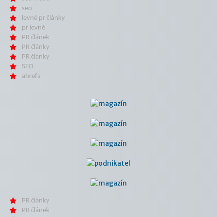
seo
levné pr články
pr levně
PR článek
PR články
PR články
SEO
ahrefs
PR články
PR článek