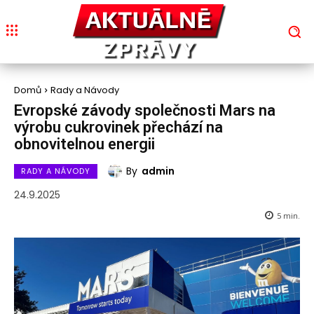
Domů
Rady a Návody
Evropské závody společnosti Mars na
výrobu cukrovinek přechází na
obnovitelnou energii
By
admin
RADY A NÁVODY
24.9.2025
5
min.