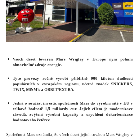
Všech deset továren Mars Wrigley v Evropě nyní pohání
obnovitelné zdroje energie.
Tyto provozy ročně vyrobí přibližně 900 kilotun sladkostí
populárních v evropském regionu, včetně značek SNICKERS,
TWIX, M&M’s a ORBIT/EXTRA.
Jedná o součást investic společnosti Mars do výrobní sítě v EU
v
celkové hodnotě 1,5 miliardy eur
. Jejich cílem je modernizace
závodů, zvýšení výrobní kapacity a urychlení dekarbonizace
hodnotového řetězce.
Společnost Mars oznámila, že všech deset jejích továren Mars Wrigley v