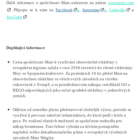
Další informace o společnosti Mars naleznete na adrese
www.mars.com
.
Připojte se k nám na
Facebook
u
,
Instagram
u
,
LinkedIn
a
YouTube
.
Doplňující informace
Cesta společnosti Mars k využívání obnovitelné elektřiny v
evropském regionu začala v roce 2016 investicí do větrné elektrárny
Moy ve Spojeném království. Za posledních 10 let přešel Mars na
obnovitelnou elektřinu ve všech svých závodech na výrobu
cukrovinek v Evropě, a to prostřednictvím nákupu certifikátů GO a
REGO odpovídajících jeho roční spotřebě elektřiny v jednotlivých
zemích.
Odklon od zemního plynu představoval složitější výzvu, protože se
využívá k provozu náročné infrastruktury, do které patří i kotle a
pece. Po zvážení různých možností se společnost rozhodla pro
nákup biometanu. Toto řešení vybrala za účelem postupného
naplnění svého dekarbonizačního plánu v evropských výrobních
závodech Mars Wrigley.