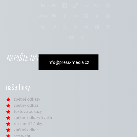
NAPIŠTE NÁM
info@press-media.cz
naše linky
zpětné odkazy
zpětný odkaz
textové odkazy
zpětné odkazy kvalitní
reklamní články
zpětný odkaz
seo webu