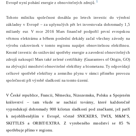
1
Evropě nyní pohání energie z obnovitelných zdrojů.
Tohoto milníku společnost dosáhla
po letech investic do výrobní
základny v Evropě – za uplynulých pět let investovala dohromady 1,5
miliardy eur. V roce 2016 Mars finančně podpořil první evropskou
větrnou elektrárnu a během poslední dekády začal všechny závody na
výrobu cukrovinek v tomto regionu napájet obnovitelnou elektřinou.
Kromě investic do snižování spotřeby energie a zavedení obnovitelných
zdrojů nakoupil Mars také zelené certifikáty (Guarantees of Origin, GO)
na zbývající množství obnovitelné elektřiny a biometanu. Ty odpovídají
celkové spotřebě elektřiny a zemního plynu v rámci přímého provozu
společnosti při výrobě sladkostí na tomto území.
V České republice, Francii, Německu, Nizozemsku, Polsku a Spojeném
království – tam všude se nachází továrny, které každoročně
vyprodukují dohromady 900 kilotun sladkostí pod značkami, jež patří
k nejoblíbenějším v Evropě, včetně SNICKERS, TWIX, M&M’S,
SKITTLES a ORBIT/EXTRA. Z vyrobeného množství se
85 %
spotřebuje přímo v regionu.