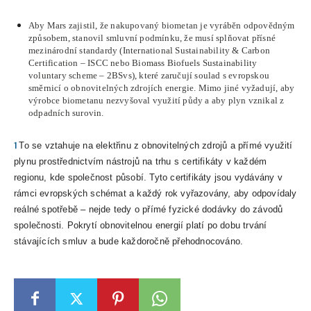
Aby Mars zajistil, že nakupovaný biometan je vyráběn odpovědným
způsobem, stanovil smluvní podmínku, že musí splňovat přísné
mezinárodní standardy (International Sustainability & Carbon
Certification – ISCC nebo Biomass Biofuels Sustainability
voluntary scheme – 2BSvs), které zaručují soulad s evropskou
směrnicí o obnovitelných zdrojích energie. Mimo jiné vyžadují, aby
výrobce biometanu nezvyšoval využití půdy a aby plyn vznikal z
odpadních surovin.
1
To se vztahuje na elektřinu z obnovitelných zdrojů a přímé využití
plynu prostřednictvím nástrojů na trhu s certifikáty v každém
regionu, kde společnost působí. Tyto certifikáty jsou vydávány v
rámci evropských schémat a každý rok vyřazovány, aby odpovídaly
reálné spotřebě – nejde tedy o přímé fyzické dodávky do závodů
společnosti. Pokrytí obnovitelnou energií platí po dobu trvání
stávajících smluv a bude každoročně přehodnocováno.