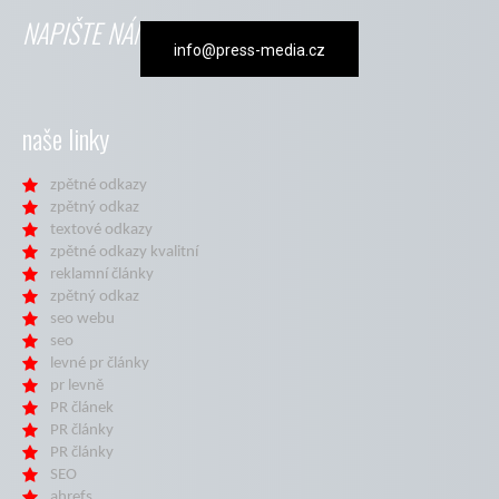
NAPIŠTE NÁM
info@press-media.cz
naše linky
zpětné odkazy
zpětný odkaz
textové odkazy
zpětné odkazy kvalitní
reklamní články
zpětný odkaz
seo webu
seo
levné pr články
pr levně
PR článek
PR články
PR články
SEO
ahrefs