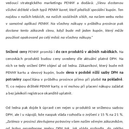
vedoucí strategického marketingu PENNY a dodává:
„Slevu dostanou
všichni držitelé všech typů PENNY karet, kteří předloží speciální kupón. Ten
najdou v našich letácích, na našich sociálních sítích, na našem webu nebo
v samotné aplikaci PENNY. Na všechny nákupy v průběhu prosince pak
dostane tento zákazník slevu, když bude mít jeden kupón, který může
používat opakovaně po celý měsíc na všechny nákupy.“
Snížené ceny
PENNY promítá i
do cen produktů v akčních nabídkách.
Na
cenovkách produktů budou ceny uvedeny dle aktuální platné DPH. Na
nich se tedy snížení DPH objeví až od ledna. Zákazníkovi, který bude mít
PENNY kartu a slevový kupón, bude
sleva v podobě nižší sazby DPH na
potraviny
započítána v průběhu prosince přímo při platbě
na pokladně
.
Ti, co nejsou držitelé PENNY karty, o ní mohou při placení nákupu zažádat
a bez jakékoli registrace okamžitě uplatnit.
Od ledna pak dojde k úpravě cen nejen u produktů se sníženou sazbou
DPH, ale i u nápojů, kde naopak vláda rozhodla o zvýšení z 15 % na 21 %.
„Zatímco v prosinci zlevňujeme potraviny všem našim věrným zákazníkům,
od ledna promítneme změny DPH tak, jak vláda rozhodla, do celého