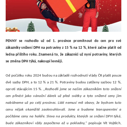
PENNY se rozhodlo už od 1. prosince promítnout do cen pro své
zákazníky snížení DPH na potraviny z 15 % na 12 %, které začne platit od
ledna příštího roku. Znamená to, že zákazníci už nyní potraviny, kterých
se změna DPH týká, nakoupí levněji.
Od počátku roku 2024 budou na základě rozhodnutí vlády ČR platit pouze
dvě sazby DPH, a to 12 % a 21 %. Potraviny budou zatíženy sazbou 12 %,
oproti stávajícím 15 %.
„Rozhodli jsme se našim zákazníkům toto snížení
cen přinést jako vánoční dárek už před svátky a tyto snížené ceny jim
nabídneme už po celý prosinec. Lidé nemusí mít obavy, že bychom tuto
cenu nějak okamžitě zaokrouhlovali. Jsme a budeme transparentní a
počítáme ceny na haléře. Sleva na produkty, kterých se snížení DPH týká,
bude zákazníkovi vždy započtena až u pokladny,“
popisuje Vít Vojtěch,