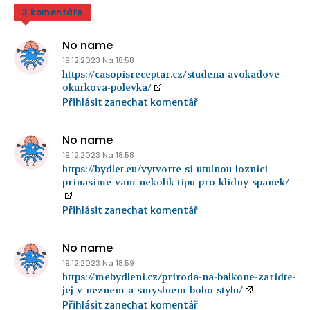
3 komentáře
No name
19.12.2023 Na 18:58
https://casopisreceptar.cz/studena-avokadove-
okurkova-polevka/
Přihlásit zanechat komentář
No name
19.12.2023 Na 18:58
https://bydlet.eu/vytvorte-si-utulnou-loznici-
prinasime-vam-nekolik-tipu-pro-klidny-spanek/
Přihlásit zanechat komentář
No name
19.12.2023 Na 18:59
https://mebydleni.cz/priroda-na-balkone-zaridte-
jej-v-neznem-a-smyslnem-boho-stylu/
Přihlásit zanechat komentář