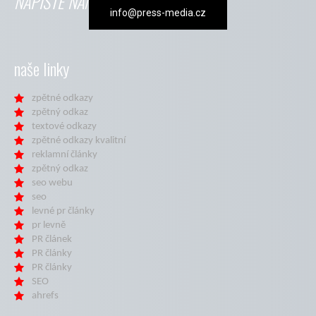
NAPIŠTE NÁM
info@press-media.cz
naše linky
zpětné odkazy
zpětný odkaz
textové odkazy
zpětné odkazy kvalitní
reklamní články
zpětný odkaz
seo webu
seo
levné pr články
pr levně
PR článek
PR články
PR články
SEO
ahrefs