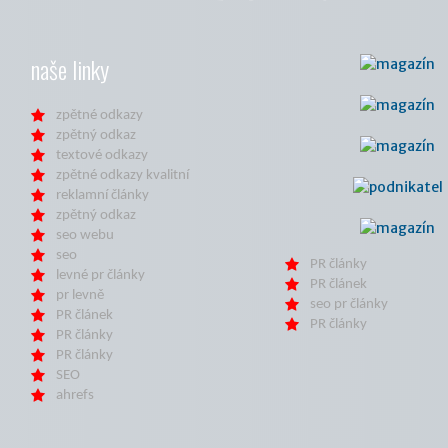
naše linky
zpětné odkazy
zpětný odkaz
textové odkazy
zpětné odkazy kvalitní
reklamní články
zpětný odkaz
seo webu
seo
PR články
levné pr články
PR článek
pr levně
seo pr články
PR článek
PR články
PR články
PR články
SEO
ahrefs