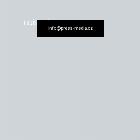
napište nám
info@press-media.cz