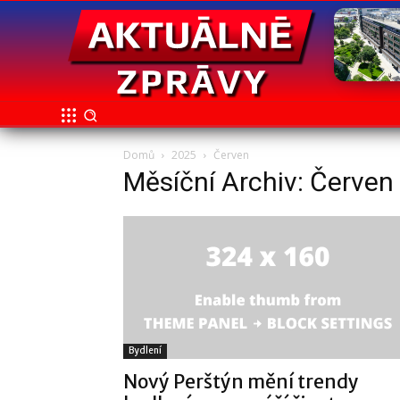
Domů
2025
Červen
Měsíční Archiv: Červen
Bydlení
Nový Perštýn mění trendy