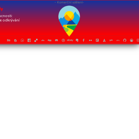
- Komerční sdělení-
dy
cnosti:
je odkrývání