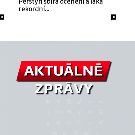
Perštýn sbírá ocenění a láká
rekordní...
0
0