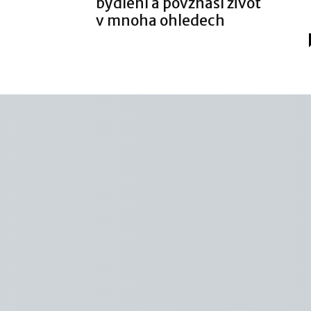
bydlení a povznáší život
v mnoha ohledech