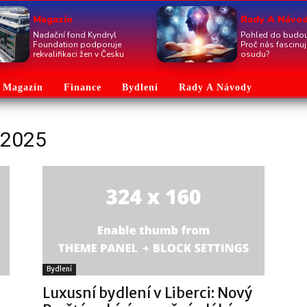
Magazín
Rady A Návo
Nadační fond Kyndryl
Pohled do budou
Foundation podporuje
Proč nás fascinu
rekvalifikaci žen v Česku
osudu?
Magazín
Finance
Bydlení
Rady A Návody
 2025
Bydlení
Luxusní bydlení v Liberci: Nový