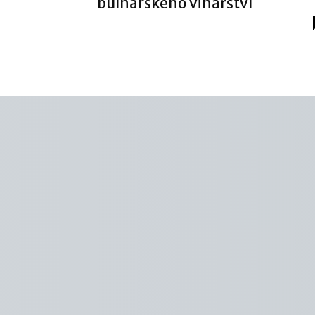
bulharského vinařství