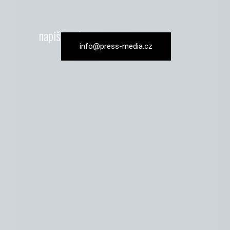
napište nám
info@press-media.cz