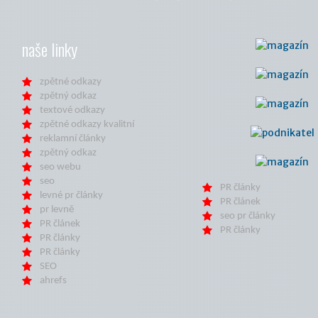
naše linky
zpětné odkazy
zpětný odkaz
textové odkazy
zpětné odkazy kvalitní
reklamní články
zpětný odkaz
seo webu
seo
PR články
levné pr články
PR článek
pr levně
seo pr články
PR článek
PR články
PR články
PR články
SEO
ahrefs