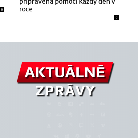
připravena pomoci každý den v
roce
0
0