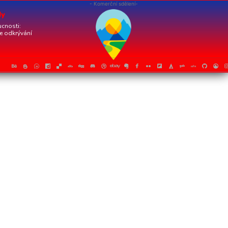
- Komerční sdělení-
dy
cnosti:
je odkrývání