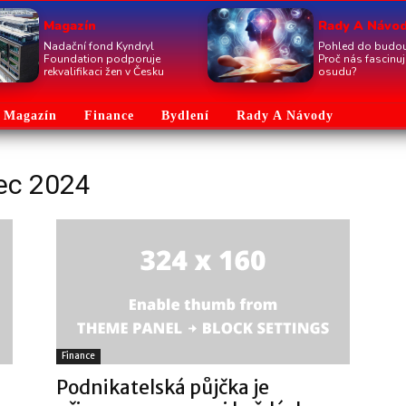
Magazín
Rady A Návo
Nadační fond Kyndryl
Pohled do budou
Foundation podporuje
Proč nás fascinu
rekvalifikaci žen v Česku
osudu?
Magazín
Finance
Bydlení
Rady A Návody
nec 2024
Finance
Podnikatelská půjčka je