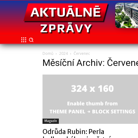
Domů
2024
Červenec
Měsíční Archiv: Červe
Magazín
Odrůda Rubin: Perla